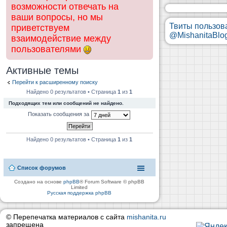
возможности отвечать на
ваши вопросы, но мы
Твиты пользов
приветствуем
@MishanitaBlo
взаимодействие между
пользователями
Активные темы
Перейти к расширенному поиску
Найдено 0 результатов • Страница
1
из
1
Подходящих тем или сообщений не найдено.
Показать сообщения за
Найдено 0 результатов • Страница
1
из
1
Список форумов
Создано на основе
phpBB
® Forum Software © phpBB
Limited
Русская поддержка phpBB
© Перепечатка материалов с сайта
mishanita.ru
запрещена