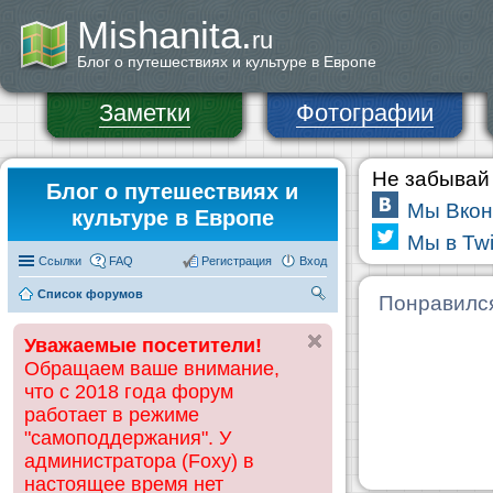
Mishanita.
ru
Блог о путешествиях и культуре в Европе
Заметки
Фотографии
Не забывай 
Блог о путешествиях и
Мы Вкон
культуре в Европе
Мы в Twi
Ссылки
FAQ
Регистрация
Вход
Список форумов
П
Понравилс
ои
Уважаемые посетители!
ск
Обращаем ваше внимание,
что с 2018 года форум
работает в режиме
"самоподдержания". У
администратора (Foxy) в
настоящее время нет