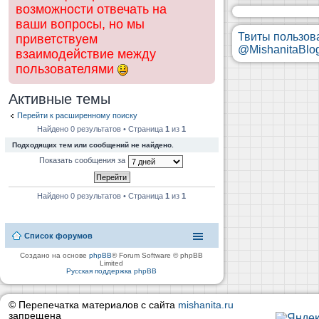
возможности отвечать на
ваши вопросы, но мы
Твиты пользов
приветствуем
@MishanitaBlo
взаимодействие между
пользователями
Активные темы
Перейти к расширенному поиску
Найдено 0 результатов • Страница
1
из
1
Подходящих тем или сообщений не найдено.
Показать сообщения за
Найдено 0 результатов • Страница
1
из
1
Список форумов
Создано на основе
phpBB
® Forum Software © phpBB
Limited
Русская поддержка phpBB
© Перепечатка материалов с сайта
mishanita.ru
запрещена