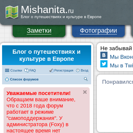
Mishanita.
ru
Блог о путешествиях и культуре в Европе
Заметки
Фотографии
Не забывай 
Блог о путешествиях и
Мы Вкон
культуре в Европе
Мы в Twi
Ссылки
FAQ
Регистрация
Вход
Список форумов
П
Понравилс
ои
Уважаемые посетители!
ск
Обращаем ваше внимание,
что с 2018 года форум
работает в режиме
"самоподдержания". У
администратора (Foxy) в
настоящее время нет