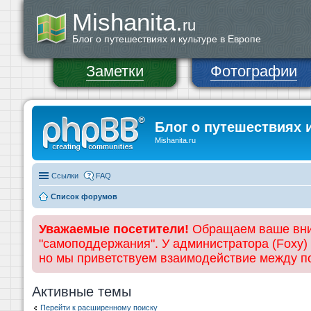
Mishanita.
ru
Блог о путешествиях и культуре в Европе
Заметки
Фотографии
Блог о путешествиях 
Mishanita.ru
Ссылки
FAQ
Список форумов
Уважаемые посетители!
Обращаем ваше вним
"самоподдержания". У администратора (Foxy)
но мы приветствуем взаимодействие между 
Активные темы
Перейти к расширенному поиску