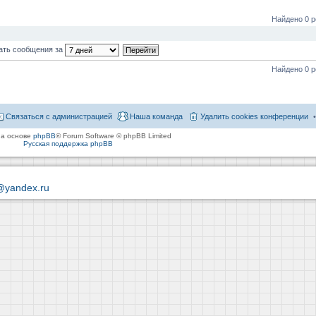
Найдено 0 р
ать сообщения за
Найдено 0 р
Связаться с администрацией
Наша команда
Удалить cookies конференции
на основе
phpBB
® Forum Software © phpBB Limited
Русская поддержка phpBB
@yandex.ru