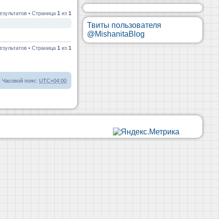
езультатов • Страница
1
из
1
Твиты пользователя
@MishanitaBlog
езультатов • Страница
1
из
1
Часовой пояс:
UTC+04:00