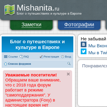
Mishanita.
ru
Блог о путешествиях и культуре в Европе
Заметки
Фотографии
Не забывай 
Блог о путешествиях и
Мы Вкон
культуре в Европе
Мы в Twi
Ссылки
FAQ
Регистрация
Вход
Список форумов
П
Понравилс
ои
Уважаемые посетители!
ск
Обращаем ваше внимание,
что с 2018 года форум
работает в режиме
"самоподдержания". У
администратора (Foxy) в
настоящее время нет