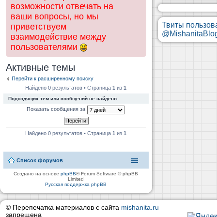
возможности отвечать на
ваши вопросы, но мы
Твиты пользов
приветствуем
@MishanitaBlo
взаимодействие между
пользователями
Активные темы
Перейти к расширенному поиску
Найдено 0 результатов • Страница
1
из
1
Подходящих тем или сообщений не найдено.
Показать сообщения за
Найдено 0 результатов • Страница
1
из
1
Список форумов
Создано на основе
phpBB
® Forum Software © phpBB
Limited
Русская поддержка phpBB
© Перепечатка материалов с сайта
mishanita.ru
запрещена