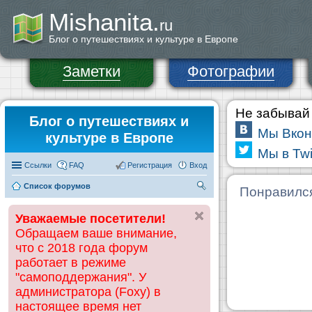
Mishanita.
ru
Блог о путешествиях и культуре в Европе
Заметки
Фотографии
Не забывай 
Блог о путешествиях и
Мы Вкон
культуре в Европе
Мы в Twi
Ссылки
FAQ
Регистрация
Вход
Список форумов
П
Понравилс
ои
Уважаемые посетители!
ск
Обращаем ваше внимание,
что с 2018 года форум
работает в режиме
"самоподдержания". У
администратора (Foxy) в
настоящее время нет