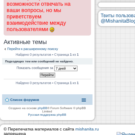
возможности отвечать на
ваши вопросы, но мы
Твиты пользов
приветствуем
@MishanitaBlo
взаимодействие между
пользователями
Активные темы
Перейти к расширенному поиску
Найдено 0 результатов • Страница
1
из
1
Подходящих тем или сообщений не найдено.
Показать сообщения за
Найдено 0 результатов • Страница
1
из
1
Список форумов
Создано на основе
phpBB
® Forum Software © phpBB
Limited
Русская поддержка phpBB
© Перепечатка материалов с сайта
mishanita.ru
запрещена