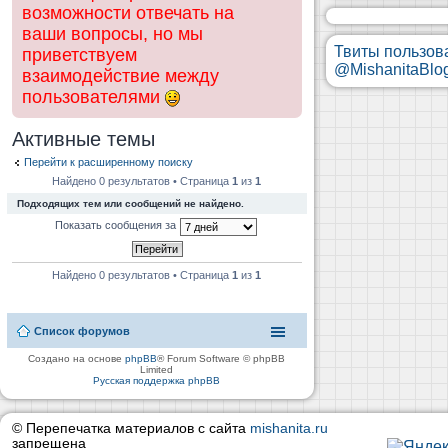
возможности отвечать на
ваши вопросы, но мы
Твиты пользов
приветствуем
@MishanitaBlo
взаимодействие между
пользователями
Активные темы
Перейти к расширенному поиску
Найдено 0 результатов • Страница
1
из
1
Подходящих тем или сообщений не найдено.
Показать сообщения за
Найдено 0 результатов • Страница
1
из
1
Список форумов
Создано на основе
phpBB
® Forum Software © phpBB
Limited
Русская поддержка phpBB
© Перепечатка материалов с сайта
mishanita.ru
запрещена