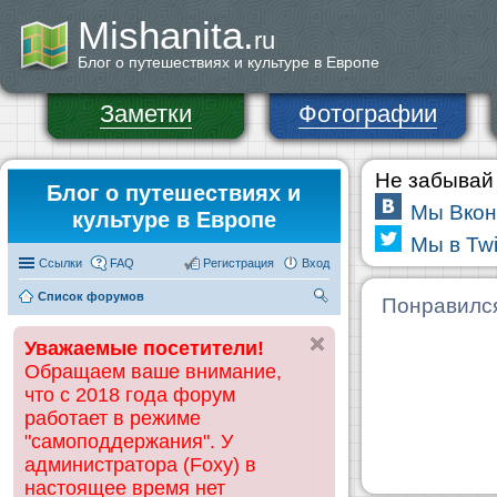
Mishanita.
ru
Блог о путешествиях и культуре в Европе
Заметки
Фотографии
Не забывай 
Блог о путешествиях и
Мы Вкон
культуре в Европе
Мы в Twi
Ссылки
FAQ
Регистрация
Вход
Список форумов
П
Понравилс
ои
Уважаемые посетители!
ск
Обращаем ваше внимание,
что с 2018 года форум
работает в режиме
"самоподдержания". У
администратора (Foxy) в
настоящее время нет