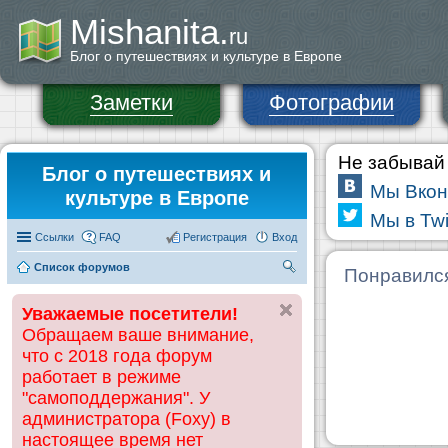
Mishanita.
ru
Блог о путешествиях и культуре в Европе
Заметки
Фотографии
Не забывай 
Блог о путешествиях и
Мы Вкон
культуре в Европе
Мы в Twi
Ссылки
FAQ
Регистрация
Вход
Список форумов
П
Понравилс
ои
Уважаемые посетители!
ск
Обращаем ваше внимание,
что с 2018 года форум
работает в режиме
"самоподдержания". У
администратора (Foxy) в
настоящее время нет