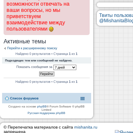
возможности отвечать на
ваши вопросы, но мы
Твиты пользов
приветствуем
@MishanitaBlo
взаимодействие между
пользователями
Активные темы
Перейти к расширенному поиску
Найдено 0 результатов • Страница
1
из
1
Подходящих тем или сообщений не найдено.
Показать сообщения за
Найдено 0 результатов • Страница
1
из
1
Список форумов
Создано на основе
phpBB
® Forum Software © phpBB
Limited
Русская поддержка phpBB
© Перепечатка материалов с сайта
mishanita.ru
запрещена