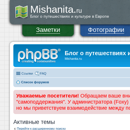
Mishanita.
ru
Блог о путешествиях и культуре в Европе
Заметки
Фотографии
Блог о путешествиях 
Mishanita.ru
Ссылки
FAQ
Список форумов
Уважаемые посетители!
Обращаем ваше вним
"самоподдержания". У администратора (Foxy)
но мы приветствуем взаимодействие между 
Активные темы
Перейти к расширенному поиску