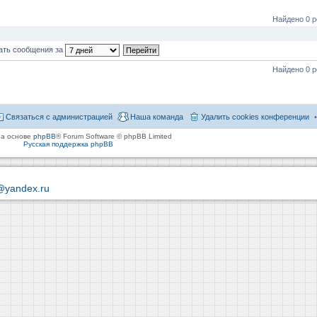
Найдено 0 р
ать сообщения за
Найдено 0 р
Связаться с администрацией
Наша команда
Удалить cookies конференции
на основе
phpBB
® Forum Software © phpBB Limited
Русская поддержка phpBB
@yandex.ru