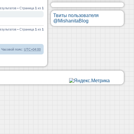
езультатов • Страница
1
из
1
Твиты пользователя
@MishanitaBlog
езультатов • Страница
1
из
1
Часовой пояс:
UTC+04:00