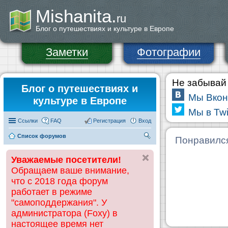
Mishanita.
ru
Блог о путешествиях и культуре в Европе
Заметки
Фотографии
Не забывай 
Блог о путешествиях и
Мы Вкон
культуре в Европе
Мы в Twi
Ссылки
FAQ
Регистрация
Вход
Список форумов
П
Понравилс
ои
Уважаемые посетители!
ск
Обращаем ваше внимание,
что с 2018 года форум
работает в режиме
"самоподдержания". У
администратора (Foxy) в
настоящее время нет