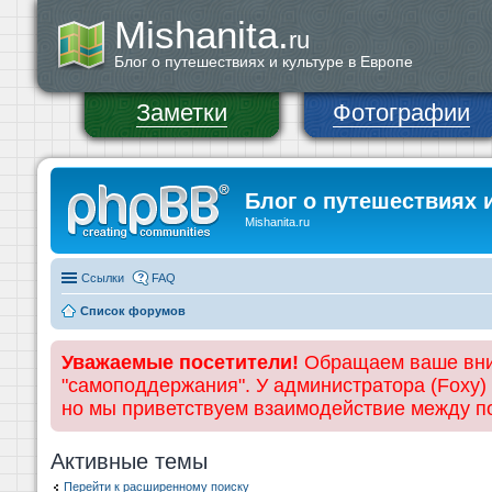
Mishanita.
ru
Блог о путешествиях и культуре в Европе
Заметки
Фотографии
Блог о путешествиях 
Mishanita.ru
Ссылки
FAQ
Список форумов
Уважаемые посетители!
Обращаем ваше вним
"самоподдержания". У администратора (Foxy)
но мы приветствуем взаимодействие между 
Активные темы
Перейти к расширенному поиску