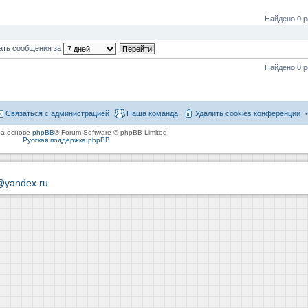
Найдено 0 р
ать сообщения за
Найдено 0 р
Связаться с администрацией
Наша команда
Удалить cookies конференции
на основе
phpBB
® Forum Software © phpBB Limited
Русская поддержка phpBB
@yandex.ru