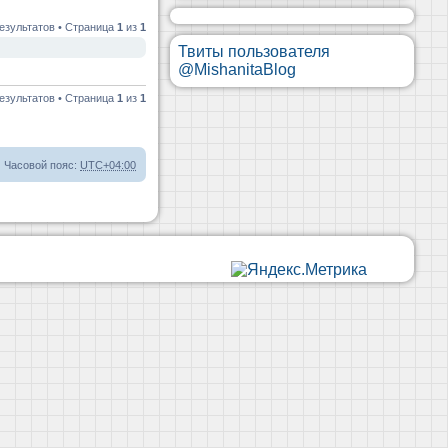
езультатов • Страница
1
из
1
Твиты пользователя
@MishanitaBlog
езультатов • Страница
1
из
1
Часовой пояс:
UTC+04:00