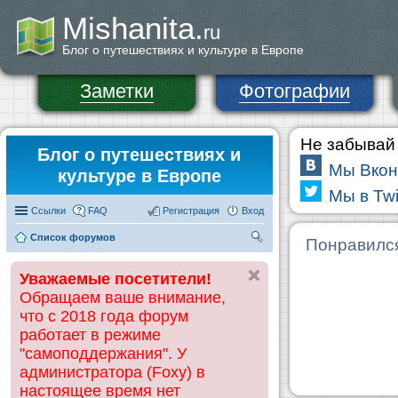
Mishanita.
ru
Блог о путешествиях и культуре в Европе
Заметки
Фотографии
Не забывай 
Блог о путешествиях и
Мы Вкон
культуре в Европе
Мы в Twi
Ссылки
FAQ
Регистрация
Вход
Список форумов
П
Понравилс
ои
Уважаемые посетители!
ск
Обращаем ваше внимание,
что с 2018 года форум
работает в режиме
"самоподдержания". У
администратора (Foxy) в
настоящее время нет