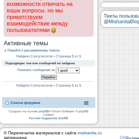
возможности отвечать на
ваши вопросы, но мы
Твиты пользов
приветствуем
@MishanitaBlo
взаимодействие между
пользователями
Активные темы
Перейти к расширенному поиску
Найдено 0 результатов • Страница
1
из
1
Подходящих тем или сообщений не найдено.
Показать сообщения за
Найдено 0 результатов • Страница
1
из
1
Список форумов
Создано на основе
phpBB
® Forum Software © phpBB
Limited
Русская поддержка phpBB
© Перепечатка материалов с сайта
mishanita.ru
запрещена