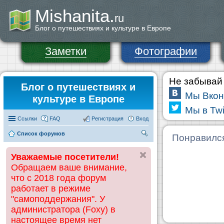
Mishanita.
ru
Блог о путешествиях и культуре в Европе
Заметки
Фотографии
Не забывай 
Блог о путешествиях и
Мы Вкон
культуре в Европе
Мы в Twi
Ссылки
FAQ
Регистрация
Вход
Список форумов
П
Понравилс
ои
Уважаемые посетители!
ск
Обращаем ваше внимание,
что с 2018 года форум
работает в режиме
"самоподдержания". У
администратора (Foxy) в
настоящее время нет