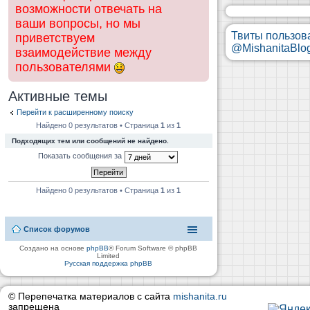
возможности отвечать на
ваши вопросы, но мы
Твиты пользов
приветствуем
@MishanitaBlo
взаимодействие между
пользователями
Активные темы
Перейти к расширенному поиску
Найдено 0 результатов • Страница
1
из
1
Подходящих тем или сообщений не найдено.
Показать сообщения за
Найдено 0 результатов • Страница
1
из
1
Список форумов
Создано на основе
phpBB
® Forum Software © phpBB
Limited
Русская поддержка phpBB
© Перепечатка материалов с сайта
mishanita.ru
запрещена