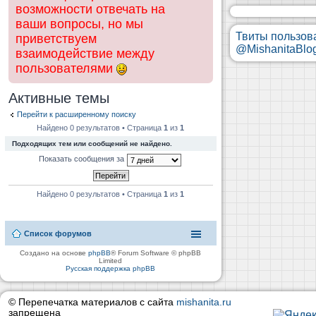
возможности отвечать на
ваши вопросы, но мы
Твиты пользов
приветствуем
@MishanitaBlo
взаимодействие между
пользователями
Активные темы
Перейти к расширенному поиску
Найдено 0 результатов • Страница
1
из
1
Подходящих тем или сообщений не найдено.
Показать сообщения за
Найдено 0 результатов • Страница
1
из
1
Список форумов
Создано на основе
phpBB
® Forum Software © phpBB
Limited
Русская поддержка phpBB
© Перепечатка материалов с сайта
mishanita.ru
запрещена