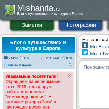
Mishanita.
ru
Блог о путешествиях и культуре в Европе
Заметки
Фотографии
Не забывай 
Блог о путешествиях и
Мы Вкон
культуре в Европе
Мы в Twi
Ссылки
FAQ
Регистрация
Вход
Список форумов
П
Понравилс
ои
Уважаемые посетители!
ск
Обращаем ваше внимание,
что с 2018 года форум
работает в режиме
"самоподдержания". У
администратора (Foxy) в
настоящее время нет