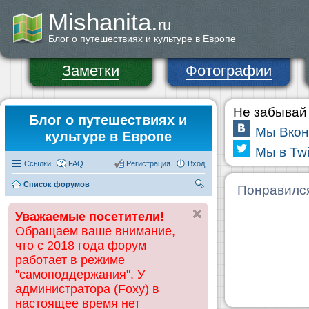
Mishanita.
ru
Блог о путешествиях и культуре в Европе
Заметки
Фотографии
Не забывай 
Блог о путешествиях и
Мы Вкон
культуре в Европе
Мы в Twi
Ссылки
FAQ
Регистрация
Вход
Список форумов
П
Понравилс
ои
Уважаемые посетители!
ск
Обращаем ваше внимание,
что с 2018 года форум
работает в режиме
"самоподдержания". У
администратора (Foxy) в
настоящее время нет