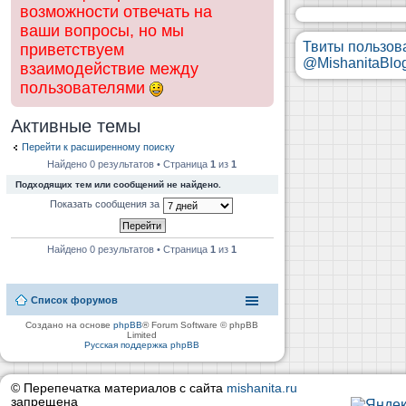
возможности отвечать на
ваши вопросы, но мы
Твиты пользов
приветствуем
@MishanitaBlo
взаимодействие между
пользователями
Активные темы
Перейти к расширенному поиску
Найдено 0 результатов • Страница
1
из
1
Подходящих тем или сообщений не найдено.
Показать сообщения за
Найдено 0 результатов • Страница
1
из
1
Список форумов
Создано на основе
phpBB
® Forum Software © phpBB
Limited
Русская поддержка phpBB
© Перепечатка материалов с сайта
mishanita.ru
запрещена