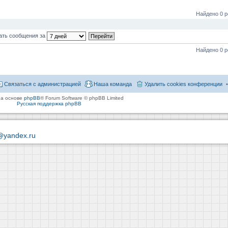
Найдено 0 р
ать сообщения за
Найдено 0 р
Связаться с администрацией
Наша команда
Удалить cookies конференции
на основе
phpBB
® Forum Software © phpBB Limited
Русская поддержка phpBB
@yandex.ru