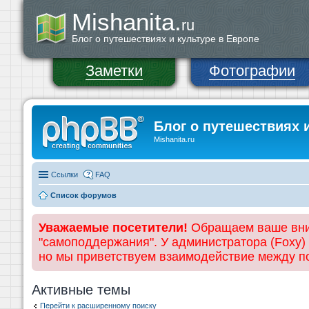
Mishanita.
ru
Блог о путешествиях и культуре в Европе
Заметки
Фотографии
Блог о путешествиях 
Mishanita.ru
Ссылки
FAQ
Список форумов
Уважаемые посетители!
Обращаем ваше вним
"самоподдержания". У администратора (Foxy)
но мы приветствуем взаимодействие между 
Активные темы
Перейти к расширенному поиску