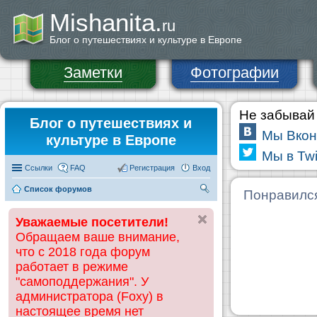
Mishanita.
ru
Блог о путешествиях и культуре в Европе
Заметки
Фотографии
Не забывай 
Блог о путешествиях и
Мы Вкон
культуре в Европе
Мы в Twi
Ссылки
FAQ
Регистрация
Вход
Список форумов
П
Понравилс
ои
Уважаемые посетители!
ск
Обращаем ваше внимание,
что с 2018 года форум
работает в режиме
"самоподдержания". У
администратора (Foxy) в
настоящее время нет