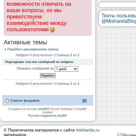
возможности отвечать на
ваши вопросы, но мы
Твиты пользов
приветствуем
@MishanitaBlo
взаимодействие между
пользователями
Активные темы
Перейти к расширенному поиску
Найдено 0 результатов • Страница
1
из
1
Подходящих тем или сообщений не найдено.
Показать сообщения за
Найдено 0 результатов • Страница
1
из
1
Список форумов
Создано на основе
phpBB
® Forum Software © phpBB
Limited
Русская поддержка phpBB
© Перепечатка материалов с сайта
mishanita.ru
запрещена