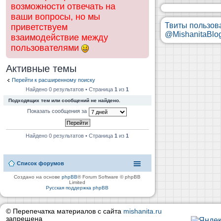
возможности отвечать на
ваши вопросы, но мы
Твиты пользов
приветствуем
@MishanitaBlo
взаимодействие между
пользователями
Активные темы
Перейти к расширенному поиску
Найдено 0 результатов • Страница
1
из
1
Подходящих тем или сообщений не найдено.
Показать сообщения за
Найдено 0 результатов • Страница
1
из
1
Список форумов
Создано на основе
phpBB
® Forum Software © phpBB
Limited
Русская поддержка phpBB
© Перепечатка материалов с сайта
mishanita.ru
запрещена