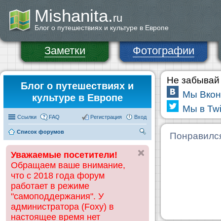
Mishanita.
ru
Блог о путешествиях и культуре в Европе
Заметки
Фотографии
Не забывай 
Блог о путешествиях и
Мы Вкон
культуре в Европе
Мы в Twi
Ссылки
FAQ
Регистрация
Вход
Список форумов
П
Понравилс
ои
Уважаемые посетители!
ск
Обращаем ваше внимание,
что с 2018 года форум
работает в режиме
"самоподдержания". У
администратора (Foxy) в
настоящее время нет