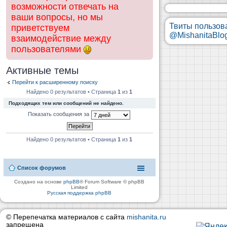
возможности отвечать на
ваши вопросы, но мы
Твиты пользов
приветствуем
@MishanitaBlo
взаимодействие между
пользователями
Активные темы
Перейти к расширенному поиску
Найдено 0 результатов • Страница
1
из
1
Подходящих тем или сообщений не найдено.
Показать сообщения за
Найдено 0 результатов • Страница
1
из
1
Список форумов
Создано на основе
phpBB
® Forum Software © phpBB
Limited
Русская поддержка phpBB
© Перепечатка материалов с сайта
mishanita.ru
запрещена