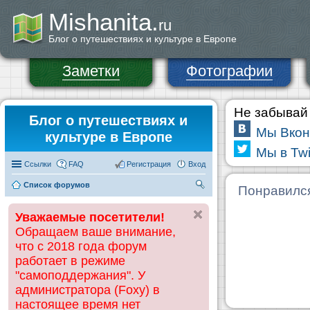
Mishanita.
ru
Блог о путешествиях и культуре в Европе
Заметки
Фотографии
Не забывай 
Блог о путешествиях и
Мы Вкон
культуре в Европе
Мы в Twi
Ссылки
FAQ
Регистрация
Вход
Список форумов
П
Понравилс
ои
Уважаемые посетители!
ск
Обращаем ваше внимание,
что с 2018 года форум
работает в режиме
"самоподдержания". У
администратора (Foxy) в
настоящее время нет