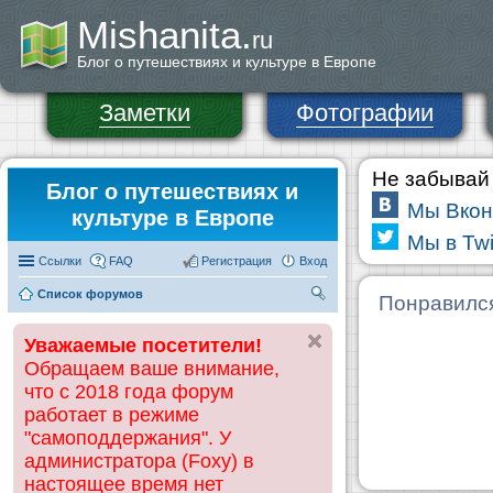
Mishanita.
ru
Блог о путешествиях и культуре в Европе
Заметки
Фотографии
Не забывай 
Блог о путешествиях и
Мы Вкон
культуре в Европе
Мы в Twi
Ссылки
FAQ
Регистрация
Вход
Список форумов
П
Понравилс
ои
Уважаемые посетители!
ск
Обращаем ваше внимание,
что с 2018 года форум
работает в режиме
"самоподдержания". У
администратора (Foxy) в
настоящее время нет