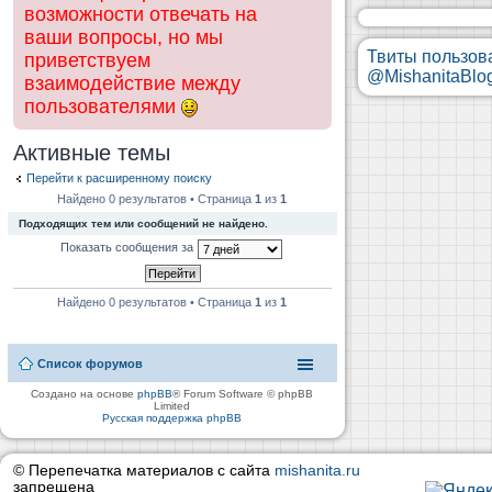
возможности отвечать на
ваши вопросы, но мы
Твиты пользов
приветствуем
@MishanitaBlo
взаимодействие между
пользователями
Активные темы
Перейти к расширенному поиску
Найдено 0 результатов • Страница
1
из
1
Подходящих тем или сообщений не найдено.
Показать сообщения за
Найдено 0 результатов • Страница
1
из
1
Список форумов
Создано на основе
phpBB
® Forum Software © phpBB
Limited
Русская поддержка phpBB
© Перепечатка материалов с сайта
mishanita.ru
запрещена