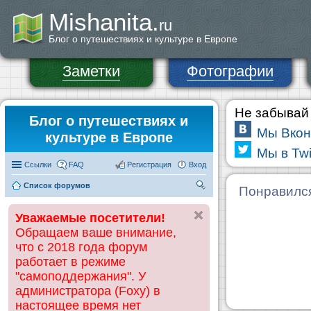
Mishanita.
ru
Блог о путешествиях и культуре в Европе
Заметки
Фотографии
Не забывай 
Блог о путешествиях и
Мы Вкон
культуре в Европе
Мы в Twi
Ссылки
FAQ
Регистрация
Вход
Список форумов
П
Понравилс
ои
Уважаемые посетители!
ск
Обращаем ваше внимание,
что с 2018 года форум
работает в режиме
"самоподдержания". У
администратора (Foxy) в
настоящее время нет