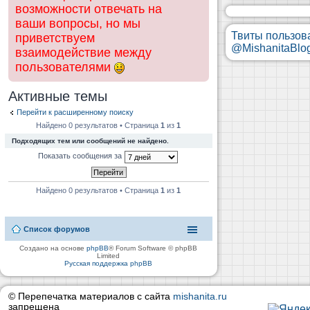
возможности отвечать на
ваши вопросы, но мы
Твиты пользов
приветствуем
@MishanitaBlo
взаимодействие между
пользователями
Активные темы
Перейти к расширенному поиску
Найдено 0 результатов • Страница
1
из
1
Подходящих тем или сообщений не найдено.
Показать сообщения за
Найдено 0 результатов • Страница
1
из
1
Список форумов
Создано на основе
phpBB
® Forum Software © phpBB
Limited
Русская поддержка phpBB
© Перепечатка материалов с сайта
mishanita.ru
запрещена