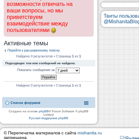
возможности отвечать на
ваши вопросы, но мы
Твиты пользов
приветствуем
@MishanitaBlo
взаимодействие между
пользователями
Активные темы
Перейти к расширенному поиску
Найдено 0 результатов • Страница
1
из
1
Подходящих тем или сообщений не найдено.
Показать сообщения за
Найдено 0 результатов • Страница
1
из
1
Список форумов
Создано на основе
phpBB
® Forum Software © phpBB
Limited
Русская поддержка phpBB
© Перепечатка материалов с сайта
mishanita.ru
запрещена