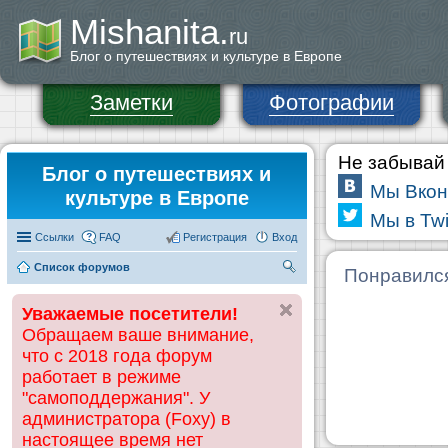
Mishanita.
ru
Блог о путешествиях и культуре в Европе
Заметки
Фотографии
Не забывай 
Блог о путешествиях и
Мы Вкон
культуре в Европе
Мы в Twi
Ссылки
FAQ
Регистрация
Вход
Список форумов
П
Понравилс
ои
Уважаемые посетители!
ск
Обращаем ваше внимание,
что с 2018 года форум
работает в режиме
"самоподдержания". У
администратора (Foxy) в
настоящее время нет