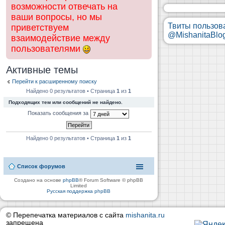
возможности отвечать на
ваши вопросы, но мы
Твиты пользов
приветствуем
@MishanitaBlo
взаимодействие между
пользователями
Активные темы
Перейти к расширенному поиску
Найдено 0 результатов • Страница
1
из
1
Подходящих тем или сообщений не найдено.
Показать сообщения за
Найдено 0 результатов • Страница
1
из
1
Список форумов
Создано на основе
phpBB
® Forum Software © phpBB
Limited
Русская поддержка phpBB
© Перепечатка материалов с сайта
mishanita.ru
запрещена