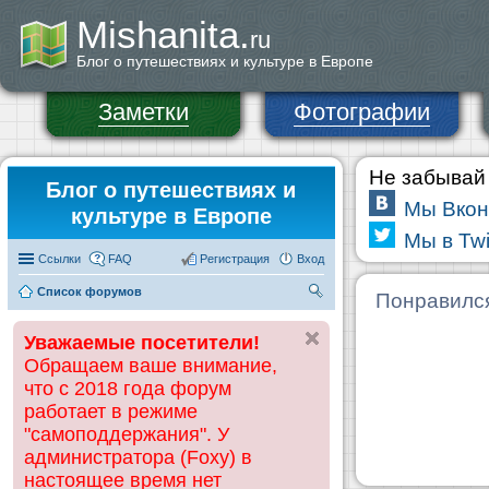
Mishanita.
ru
Блог о путешествиях и культуре в Европе
Заметки
Фотографии
Не забывай 
Блог о путешествиях и
Мы Вкон
культуре в Европе
Мы в Twi
Ссылки
FAQ
Регистрация
Вход
Список форумов
П
Понравилс
ои
Уважаемые посетители!
ск
Обращаем ваше внимание,
что с 2018 года форум
работает в режиме
"самоподдержания". У
администратора (Foxy) в
настоящее время нет