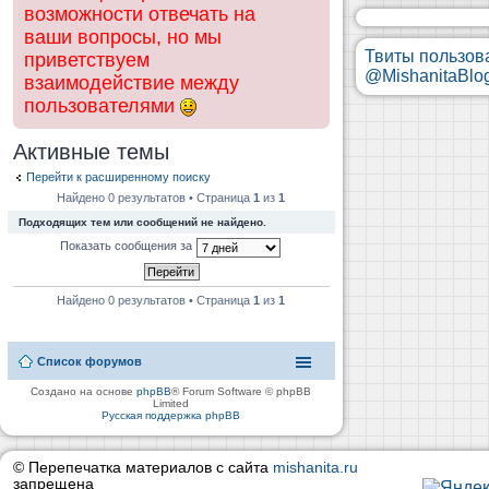
возможности отвечать на
ваши вопросы, но мы
Твиты пользов
приветствуем
@MishanitaBlo
взаимодействие между
пользователями
Активные темы
Перейти к расширенному поиску
Найдено 0 результатов • Страница
1
из
1
Подходящих тем или сообщений не найдено.
Показать сообщения за
Найдено 0 результатов • Страница
1
из
1
Список форумов
Создано на основе
phpBB
® Forum Software © phpBB
Limited
Русская поддержка phpBB
© Перепечатка материалов с сайта
mishanita.ru
запрещена