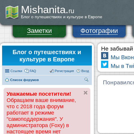
Mishanita.
ru
Блог о путешествиях и культуре в Европе
Заметки
Фотографии
Не забывай 
Блог о путешествиях и
Мы Вкон
культуре в Европе
Мы в Twi
Ссылки
FAQ
Регистрация
Вход
Список форумов
П
Понравилс
ои
Уважаемые посетители!
ск
Обращаем ваше внимание,
что с 2018 года форум
работает в режиме
"самоподдержания". У
администратора (Foxy) в
настоящее время нет