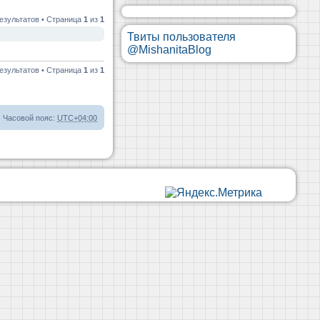
езультатов • Страница
1
из
1
Твиты пользователя
@MishanitaBlog
езультатов • Страница
1
из
1
Часовой пояс:
UTC+04:00