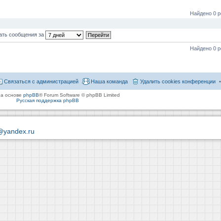
Найдено 0 р
ать сообщения за
Найдено 0 р
Связаться с администрацией
Наша команда
Удалить cookies конференции
на основе
phpBB
® Forum Software © phpBB Limited
Русская поддержка phpBB
@yandex.ru