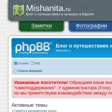
Mishanita.
ru
Блог о путешествиях и культуре в Европе
Заметки
Фотографии
Блог о путешествиях 
Mishanita.ru
Ссылки
FAQ
Список форумов
Уважаемые посетители!
Обращаем ваше вним
"самоподдержания". У администратора (Foxy)
но мы приветствуем взаимодействие между 
Активные темы
Перейти к расширенному поиску