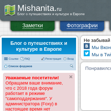
Mishanita.
ru
Блог о путешествиях и культуре в Европе
Заметки
Фотографии
Не забывай 
Блог о путешествиях и
Мы Вкон
культуре в Европе
Мы в Twi
Ссылки
FAQ
Регистрация
Вход
Список форумов
П
Понравилс
ои
Уважаемые посетители!
ск
Обращаем ваше внимание,
что с 2018 года форум
работает в режиме
"самоподдержания". У
администратора (Foxy) в
настоящее время нет