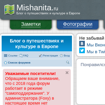
Mishanita.
ru
Блог о путешествиях и культуре в Европе
Заметки
Фотографии
Не забывай 
Блог о путешествиях и
Мы Вкон
культуре в Европе
Мы в Twi
Ссылки
FAQ
Регистрация
Вход
Список форумов
П
Понравилс
ои
Уважаемые посетители!
ск
Обращаем ваше внимание,
что с 2018 года форум
работает в режиме
"самоподдержания". У
администратора (Foxy) в
настоящее время нет