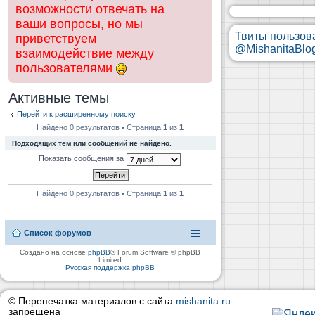
возможности отвечать на
ваши вопросы, но мы
Твиты пользов
приветствуем
@MishanitaBlo
взаимодействие между
пользователями
Активные темы
Перейти к расширенному поиску
Найдено 0 результатов • Страница
1
из
1
Подходящих тем или сообщений не найдено.
Показать сообщения за
Найдено 0 результатов • Страница
1
из
1
Список форумов
Создано на основе
phpBB
® Forum Software © phpBB
Limited
Русская поддержка phpBB
© Перепечатка материалов с сайта
mishanita.ru
запрещена