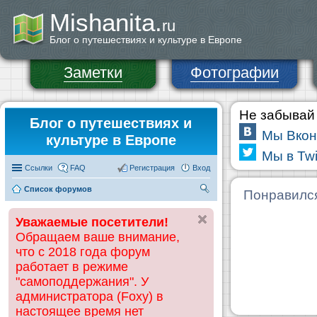
Mishanita.
ru
Блог о путешествиях и культуре в Европе
Заметки
Фотографии
Не забывай 
Блог о путешествиях и
Мы Вкон
культуре в Европе
Мы в Twi
Ссылки
FAQ
Регистрация
Вход
Список форумов
П
Понравилс
ои
Уважаемые посетители!
ск
Обращаем ваше внимание,
что с 2018 года форум
работает в режиме
"самоподдержания". У
администратора (Foxy) в
настоящее время нет