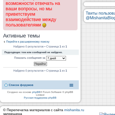
возможности отвечать на
ваши вопросы, но мы
Твиты пользов
приветствуем
@MishanitaBlo
взаимодействие между
пользователями
Активные темы
Перейти к расширенному поиску
Найдено 0 результатов • Страница
1
из
1
Подходящих тем или сообщений не найдено.
Показать сообщения за
Найдено 0 результатов • Страница
1
из
1
Список форумов
Создано на основе
phpBB
® Forum Software © phpBB
Limited
Русская поддержка phpBB
© Перепечатка материалов с сайта
mishanita.ru
запрещена