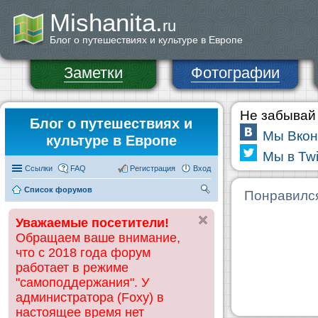
Mishanita.
ru
Блог о путешествиях и культуре в Европе
Заметки
Фотографии
Не забывай 
Блог о путешествиях и
Мы Вкон
культуре в Европе
Мы в Twi
Ссылки
FAQ
Регистрация
Вход
Список форумов
П
Понравилс
ои
Уважаемые посетители!
ск
Обращаем ваше внимание,
что с 2018 года форум
работает в режиме
"самоподдержания". У
администратора (Foxy) в
настоящее время нет