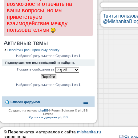
возможности отвечать на
ваши вопросы, но мы
Твиты пользов
приветствуем
@MishanitaBlo
взаимодействие между
пользователями
Активные темы
Перейти к расширенному поиску
Найдено 0 результатов • Страница
1
из
1
Подходящих тем или сообщений не найдено.
Показать сообщения за
Найдено 0 результатов • Страница
1
из
1
Список форумов
Создано на основе
phpBB
® Forum Software © phpBB
Limited
Русская поддержка phpBB
© Перепечатка материалов с сайта
mishanita.ru
запрещена