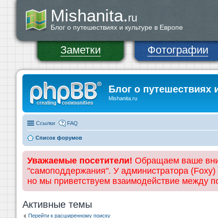
Mishanita.
ru
Блог о путешествиях и культуре в Европе
Заметки
Фотографии
Блог о путешествиях 
Mishanita.ru
Ссылки
FAQ
Список форумов
Уважаемые посетители!
Обращаем ваше вним
"самоподдержания". У администратора (Foxy)
но мы приветствуем взаимодействие между 
Активные темы
Перейти к расширенному поиску