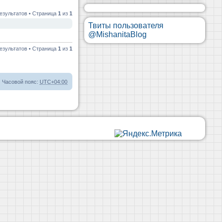
езультатов • Страница
1
из
1
Твиты пользователя
@MishanitaBlog
езультатов • Страница
1
из
1
Часовой пояс:
UTC+04:00