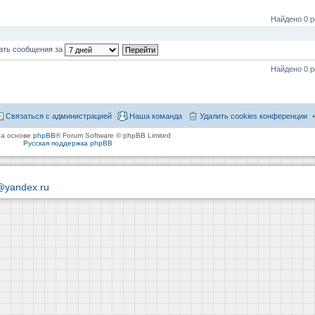
Найдено 0 р
ать сообщения за
Найдено 0 р
Связаться с администрацией
Наша команда
Удалить cookies конференции
на основе
phpBB
® Forum Software © phpBB Limited
Русская поддержка phpBB
@yandex.ru