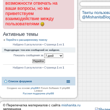
возможности отвечать на
ваши вопросы, но мы
Твиты пользов
приветствуем
@MishanitaBlo
взаимодействие между
пользователями
Активные темы
Перейти к расширенному поиску
Найдено 0 результатов • Страница
1
из
1
Подходящих тем или сообщений не найдено.
Показать сообщения за
Найдено 0 результатов • Страница
1
из
1
Список форумов
Создано на основе
phpBB
® Forum Software © phpBB
Limited
Русская поддержка phpBB
© Перепечатка материалов с сайта
mishanita.ru
запрещена