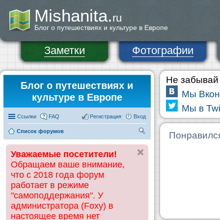
Mishanita.
ru
Блог о путешествиях и культуре в Европе
Заметки
Фотографии
Не забывай 
Блог о путешествиях и
Мы Вкон
культуре в Европе
Мы в Twi
Ссылки
FAQ
Регистрация
Вход
Список форумов
П
Понравилс
ои
Уважаемые посетители!
ск
Обращаем ваше внимание,
что с 2018 года форум
работает в режиме
"самоподдержания". У
администратора (Foxy) в
настоящее время нет