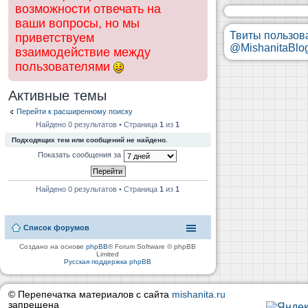
возможности отвечать на
ваши вопросы, но мы
Твиты пользов
приветствуем
@MishanitaBlo
взаимодействие между
пользователями
Активные темы
Перейти к расширенному поиску
Найдено 0 результатов • Страница
1
из
1
Подходящих тем или сообщений не найдено.
Показать сообщения за
Найдено 0 результатов • Страница
1
из
1
Список форумов
Создано на основе
phpBB
® Forum Software © phpBB
Limited
Русская поддержка phpBB
© Перепечатка материалов с сайта
mishanita.ru
запрещена