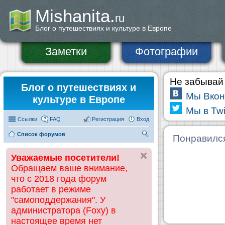
Mishanita.
ru
Блог о путешествиях и культуре в Европе
Заметки
Фотографии
Не забывай 
Блог о путешествиях и
Мы Вкон
культуре в Европе
Мы в Twi
Ссылки
FAQ
Регистрация
Вход
Список форумов
П
Понравилс
ои
Уважаемые посетители!
ск
Обращаем ваше внимание,
что с 2018 года форум
работает в режиме
"самоподдержания". У
администратора (Foxy) в
настоящее время нет