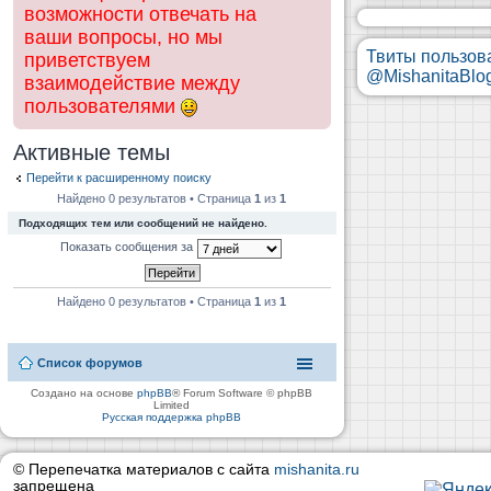
возможности отвечать на
ваши вопросы, но мы
Твиты пользов
приветствуем
@MishanitaBlo
взаимодействие между
пользователями
Активные темы
Перейти к расширенному поиску
Найдено 0 результатов • Страница
1
из
1
Подходящих тем или сообщений не найдено.
Показать сообщения за
Найдено 0 результатов • Страница
1
из
1
Список форумов
Создано на основе
phpBB
® Forum Software © phpBB
Limited
Русская поддержка phpBB
© Перепечатка материалов с сайта
mishanita.ru
запрещена