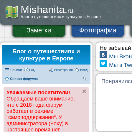
Mishanita.
ru
Блог о путешествиях и культуре в Европе
Заметки
Фотографии
Не забывай 
Блог о путешествиях и
Мы Вкон
культуре в Европе
Мы в Twi
Ссылки
FAQ
Регистрация
Вход
Список форумов
П
Понравилс
ои
Уважаемые посетители!
ск
Обращаем ваше внимание,
что с 2018 года форум
работает в режиме
"самоподдержания". У
администратора (Foxy) в
настоящее время нет