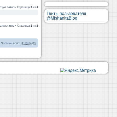
езультатов • Страница
1
из
1
Твиты пользователя
@MishanitaBlog
езультатов • Страница
1
из
1
Часовой пояс:
UTC+04:00