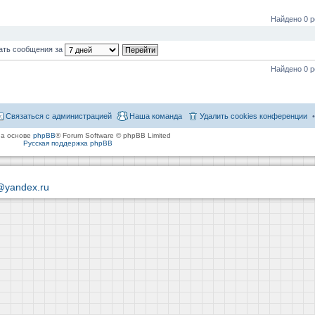
Найдено 0 р
ать сообщения за
Найдено 0 р
Связаться с администрацией
Наша команда
Удалить cookies конференции
на основе
phpBB
® Forum Software © phpBB Limited
Русская поддержка phpBB
@yandex.ru