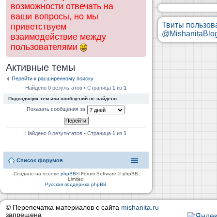
возможности отвечать на
ваши вопросы, но мы
Твиты пользов
приветствуем
@MishanitaBlo
взаимодействие между
пользователями
Активные темы
Перейти к расширенному поиску
Найдено 0 результатов • Страница
1
из
1
Подходящих тем или сообщений не найдено.
Показать сообщения за
Найдено 0 результатов • Страница
1
из
1
Список форумов
Создано на основе
phpBB
® Forum Software © phpBB
Limited
Русская поддержка phpBB
© Перепечатка материалов с сайта
mishanita.ru
запрещена