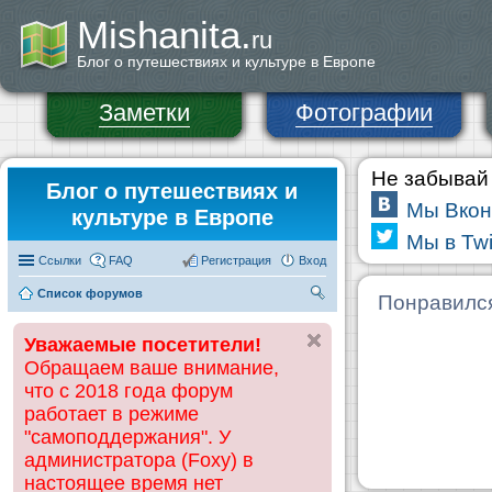
Mishanita.
ru
Блог о путешествиях и культуре в Европе
Заметки
Фотографии
Не забывай 
Блог о путешествиях и
Мы Вкон
культуре в Европе
Мы в Twi
Ссылки
FAQ
Регистрация
Вход
Список форумов
П
Понравилс
ои
Уважаемые посетители!
ск
Обращаем ваше внимание,
что с 2018 года форум
работает в режиме
"самоподдержания". У
администратора (Foxy) в
настоящее время нет