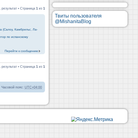
 результат • Страница
1
из
1
Твиты пользователя
@MishanitaBlog
а (Салоу, Камбрильс, Ла-
тор по испанскому
Перейти к сообщению
 результат • Страница
1
из
1
Часовой пояс:
UTC+04:00