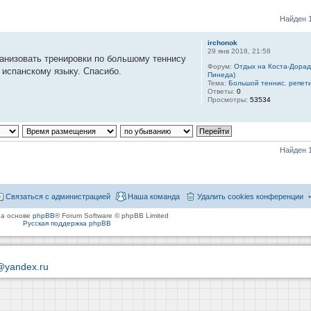
Найден 1
irchonok
29 янв 2018, 21:58
анизовать тренировки по большому теннису
Форум:
Отдых на Коста-Дорад
 испанскому языку. Спасибо.
Пинеда)
Тема:
Большой теннис. репети
Ответы:
0
Просмотры:
53534
Найден 1
Связаться с администрацией
Наша команда
Удалить cookies конференции
на основе
phpBB
® Forum Software © phpBB Limited
Русская поддержка phpBB
@yandex.ru