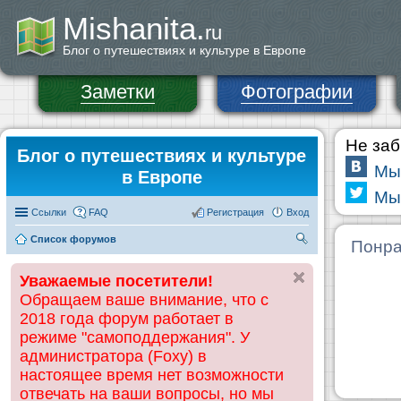
Mishanita.
ru
Блог о путешествиях и культуре в Европе
Заметки
Фотографии
Не заб
Блог о путешествиях и культуре
Мы
в Европе
Мы 
Ссылки
FAQ
Регистрация
Вход
Список форумов
П
Понра
ои
Уважаемые посетители!
ск
Обращаем ваше внимание, что с
2018 года форум работает в
режиме "самоподдержания". У
администратора (Foxy) в
настоящее время нет возможности
отвечать на ваши вопросы, но мы