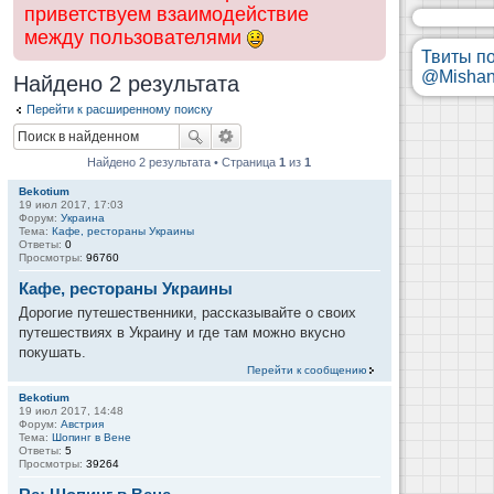
приветствуем взаимодействие
между пользователями
Твиты п
@Mishan
Найдено 2 результата
Перейти к расширенному поиску
Найдено 2 результата • Страница
1
из
1
Bekotium
19 июл 2017, 17:03
Форум:
Украина
Тема:
Кафе, рестораны Украины
Ответы:
0
Просмотры:
96760
Кафе, рестораны Украины
Дорогие путешественники, рассказывайте о своих
путешествиях в Украину и где там можно вкусно
покушать.
Перейти к сообщению
Bekotium
19 июл 2017, 14:48
Форум:
Австрия
Тема:
Шопинг в Вене
Ответы:
5
Просмотры:
39264