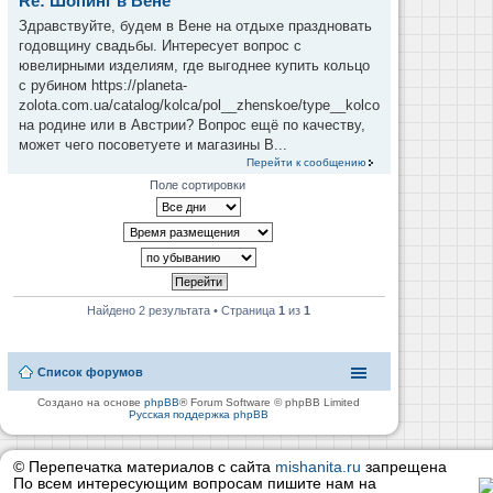
Re: Шопинг в Вене
Здравствуйте, будем в Вене на отдыхе праздновать
годовщину свадьбы. Интересует вопрос с
ювелирными изделиям, где выгоднее купить кольцо
с рубином https://planeta-
zolota.com.ua/catalog/kolca/pol__zhenskoe/type__kolco
на родине или в Австрии? Вопрос ещё по качеству,
может чего посоветуете и магазины В...
Перейти к сообщению
Поле сортировки
Найдено 2 результата • Страница
1
из
1
Список форумов
Создано на основе
phpBB
® Forum Software © phpBB Limited
Русская поддержка phpBB
© Перепечатка материалов с сайта
mishanita.ru
запрещена
По всем интересующим вопросам пишите нам на