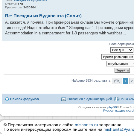
Тема:
Поездки из Будапешта
Ответы:
678
Просмотры:
3436404
Re: Поездки из Будапешта (Сплит)
А, кажется, я поняла! При бронировании онлайн Вы можете ограничит
тип поезда! Надо, чтобы это был " Sleeping car ". При наведении курс
Accommodation in a compartment for 1-3 passengers with washbas...
Поле сортировк
Найдено 3834 результата
1
2
Список форумов
Связаться с администрацией
Наша ко
Создано на основе
phpBB
® Forum Sof
Русская поддержка 
© Перепечатка материалов с сайта
mishanita.ru
запрещена
По всем интересующим вопросам пишите нам на
mishanita@yand