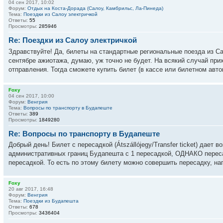
04 сен 2017, 10:02
Форум:
Отдых на Коста-Дорада (Салоу, Камбрильс, Ла-Пинеда)
Тема:
Поездки из Салоу электричкой
Ответы:
55
Просмотры:
285946
Re: Поездки из Салоу электричкой
Здравствуйте! Да, билеты на стандартные региональные поезда из С
сентябре ажиотажа, думаю, уж точно не будет. На всякий случай при
отправления. Тогда сможете купить билет (в кассе или билетном автома
Foxy
04 сен 2017, 10:00
Форум:
Венгрия
Тема:
Вопросы по транспорту в Будапеште
Ответы:
389
Просмотры:
1849280
Re: Вопросы по транспорту в Будапеште
Добрый день! Билет с пересадкой (Átszállójegy/Transfer ticket) дает
административных границ Будапешта с 1 пересадкой, ОДНАКО переса
пересадкой. То есть по этому билету можно совершить пересадку, нап
Foxy
20 авг 2017, 16:48
Форум:
Венгрия
Тема:
Поездки из Будапешта
Ответы:
678
Просмотры:
3436404