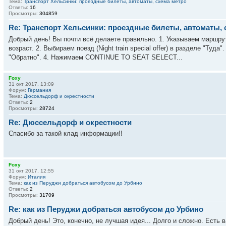
Тема:
Транспорт Хельсинки: проездные билеты, автоматы, схема метро
Ответы:
16
Просмотры:
304859
Re: Транспорт Хельсинки: проездные билеты, автоматы, 
Добрый день! Вы почти всё делаете правильно. 1. Указываем маршрут
возраст. 2. Выбираем поезд (Night train special offer) в разделе "Ту
"Обратно". 4. Нажимаем CONTINUE TO SEAT SELECT...
Foxy
31 окт 2017, 13:09
Форум:
Германия
Тема:
Дюссельдорф и окрестности
Ответы:
2
Просмотры:
28724
Re: Дюссельдорф и окрестности
Спасибо за такой клад информации!!
Foxy
31 окт 2017, 12:55
Форум:
Италия
Тема:
как из Перуджи добраться автобусом до Урбино
Ответы:
2
Просмотры:
31709
Re: как из Перуджи добраться автобусом до Урбино
Добрый день! Это, конечно, не лучшая идея... Долго и сложно. Есть в