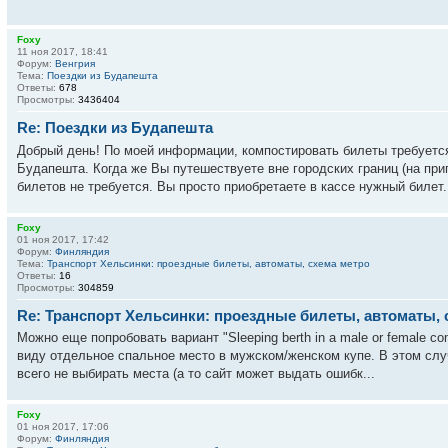
Foxy
11 ноя 2017, 18:41
Форум:
Венгрия
Тема:
Поездки из Будапешта
Ответы:
678
Просмотры:
3436404
Re: Поездки из Будапешта
Добрый день! По моей информации, компостировать билеты требуется
Будапешта. Когда же Вы путешествуете вне городских границ (на при
билетов не требуется. Вы просто приобретаете в кассе нужный билет. 
Foxy
01 ноя 2017, 17:42
Форум:
Финляндия
Тема:
Транспорт Хельсинки: проездные билеты, автоматы, схема метро
Ответы:
16
Просмотры:
304859
Re: Транспорт Хельсинки: проездные билеты, автоматы, 
Можно еще попробовать вариант "Sleeping berth in a male or female c
виду отдельное спальное место в мужском/женском купе. В этом слу
всего не выбирать места (а то сайт может выдать ошибк...
Foxy
01 ноя 2017, 17:06
Форум:
Финляндия