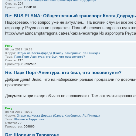
Ответы:
204
Просмотры:
1258110
Re: BUS PLANA: Общественный транспорт Коста Доурад
Подозреваю, что вопрос уже не актуален... На всякий случай всё же о
аэропорту Реуса она не продается. Полный перечень адресов пунктов
http://www.atmcamptarragona.cat/es/xarxa-recarrega Из аэропорта Реуса 
Foxy
08 окт 2017, 16:38
Форум:
Отдых на Коста-Дорада (Салоу, Камбрильс, Ла-Пинеда)
Тема:
Парк Порт-Авентура: кто был, что посоветуете?
Ответы:
215
Просмотры:
2562586
Re: Парк Порт-Авентура: кто был, что посоветуете?
Добрый день! Знаю, что на набережной раньше продавали по довольно
практикуется.
Документы при входе обычно не спрашивают. Там автоматизированная
Foxy
08 окт 2017, 16:27
Форум:
Отдых на Коста-Дорада (Салоу, Камбрильс, Ла-Пинеда)
Тема:
Шопинг в Таррагоне
Ответы:
70
Просмотры:
669860
Re: Шопинг в Таррагоне