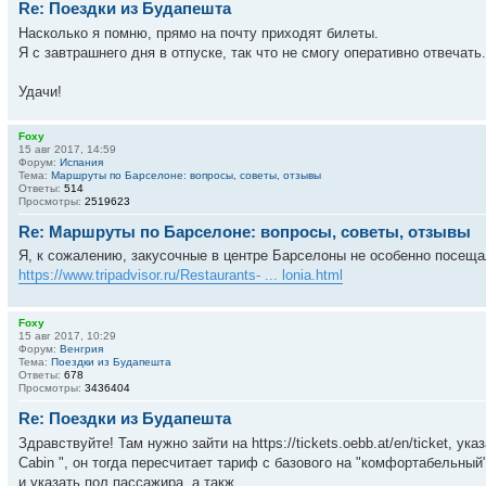
Re: Поездки из Будапешта
Насколько я помню, прямо на почту приходят билеты.
Я с завтрашнего дня в отпуске, так что не смогу оперативно отвечать.
Удачи!
Foxy
15 авг 2017, 14:59
Форум:
Испания
Тема:
Маршруты по Барселоне: вопросы, советы, отзывы
Ответы:
514
Просмотры:
2519623
Re: Маршруты по Барселоне: вопросы, советы, отзывы
Я, к сожалению, закусочные в центре Барселоны не особенно посещал
https://www.tripadvisor.ru/Restaurants- ... lonia.html
Foxy
15 авг 2017, 10:29
Форум:
Венгрия
Тема:
Поездки из Будапешта
Ответы:
678
Просмотры:
3436404
Re: Поездки из Будапешта
Здравствуйте! Там нужно зайти на https://tickets.oebb.at/en/ticket, ук
Cabin ", он тогда пересчитает тариф с базового на "комфортабельный
и указать пол пассажира, а такж...