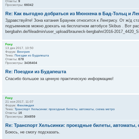
Ответы:
9
Просмотры:
66042
Re: Как выгодно добраться из Мюнхена в Бад-Тольц и Ле
Здравствуйте! Зона катания Браунек относится к Ленгрису. От ж/д ст
подъемников можно доехать на бесплатном автобусе Skibus . Вот расп
bergbahn.de/fileadmin/user_upload/brauneck-bergbahn/2016-2017_4420_S
Foxy
13 дек 2017, 10:50
Форум:
Венгрия
Тема:
Поездки из Будапешта
Ответы:
678
Просмотры:
3436404
Re: Поездки из Будапешта
Спасибо большое за ценную практическую информацию!
Foxy
21 ноя 2017, 11:07
Форум:
Финляндия
Тема:
Транспорт Хельсинки: проездные билеты, автоматы, схема метро
Ответы:
16
Просмотры:
304859
Re: Транспорт Хельсинки: проездные билеты, автоматы, 
Боюсь, не смогу подсказать.