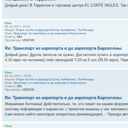
Добрый день! В Таррагоне в торговом центре EL CORTE INGLES. Так п
Foxy
08 окт 2017, 16:20
Форум:
Отдых на Коста-Дорада (Салоу, Камбрильс, Ла-Пинеда)
Тема:
Транспорт из аэропорта и до аэропорта Барселоны
Ответы:
282
Просмотры:
1553735
Re: Транспорт из аэропорта и до аэропорта Барселоны
Добрый день! Других билетов не нужно. Достаточно купить в аэропор
4,10 евро на человека) либо проездной T-10 на 5 зон (39,55 евро). П
Foxy
04 сен 2017, 10:09
Форум:
Отдых на Коста-Дорада (Салоу, Камбрильс, Ла-Пинеда)
Тема:
Транспорт из аэропорта и до аэропорта Барселоны
Ответы:
282
Просмотры:
1553735
Re: Транспорт из аэропорта и до аэропорта Барселоны
Уважаемая Антонина! Действительно, те, кто пишет на нашем форум
поэтому информации о вариантах с прокатом машины у нас маловато..
(там можно найти некоторые конкретные рекомендации): - "Аренда авт.
Foxy