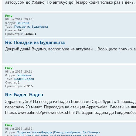
автобусом до Урбино. Но автобус до Пезаро ходит только раз в день, в 
Foxy
08 окт 2017, 20:28
Форум:
Венгрия
Тема:
Поездки из Будапешта
Ответы:
678
Просмотры:
3436404
Re: Поездки из Будапешта
Добрый день! Видимо, вопрос уже не актуален... Вообще-то прямых 
Foxy
08 окт 2017, 20:11
Форум:
Германия
Тема:
Баден-Баден
Ответы:
1
Просмотры:
25915
Re: Баден-Баден
Здравствуйте! На поезде из Баден-Бадена до Страсбурга с 1 пересад
пересадку 20 минут. Пересадка на станции Appenweier . Билеты на ян
https://www.bahn.de/p/view/index.shtml Из Баден-Бадена до Гейдельберг
Foxy
08 окт 2017, 18:32
Форум:
Отдых на Коста-Дорада (Салоу, Камбрильс, Ла-Пинеда)
Тема:
BUS PLANA: Общественный транспорт Коста Доурады