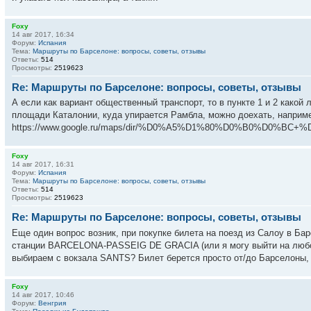
Foxy
14 авг 2017, 16:34
Форум:
Испания
Тема:
Маршруты по Барселоне: вопросы, советы, отзывы
Ответы:
514
Просмотры:
2519623
Re: Маршруты по Барселоне: вопросы, советы, отзывы
А если как вариант общественный транспорт, то в пункте 1 и 2 какой
площади Каталонии, куда упирается Рамбла, можно доехать, например
https://www.google.ru/maps/dir/%D0%A5%D1%80%D0%B0%D0%
Foxy
14 авг 2017, 16:31
Форум:
Испания
Тема:
Маршруты по Барселоне: вопросы, советы, отзывы
Ответы:
514
Просмотры:
2519623
Re: Маршруты по Барселоне: вопросы, советы, отзывы
Еще один вопрос возник, при покупке билета на поезд из Салоу в Бар
станции BARCELONA-PASSEIG DE GRACIA (или я могу выйти на любой 
выбираем с вокзала SANTS? Билет берется просто от/до Барселоны, б
Foxy
14 авг 2017, 10:46
Форум:
Венгрия