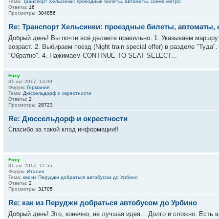
Тема:
Транспорт Хельсинки: проездные билеты, автоматы, схема метро
Ответы:
16
Просмотры:
304856
Re: Транспорт Хельсинки: проездные билеты, автоматы, 
Добрый день! Вы почти всё делаете правильно. 1. Указываем маршрут
возраст. 2. Выбираем поезд (Night train special offer) в разделе "Ту
"Обратно". 4. Нажимаем CONTINUE TO SEAT SELECT...
Foxy
31 окт 2017, 13:09
Форум:
Германия
Тема:
Дюссельдорф и окрестности
Ответы:
2
Просмотры:
28723
Re: Дюссельдорф и окрестности
Спасибо за такой клад информации!!
Foxy
31 окт 2017, 12:55
Форум:
Италия
Тема:
как из Перуджи добраться автобусом до Урбино
Ответы:
2
Просмотры:
31705
Re: как из Перуджи добраться автобусом до Урбино
Добрый день! Это, конечно, не лучшая идея... Долго и сложно. Есть в