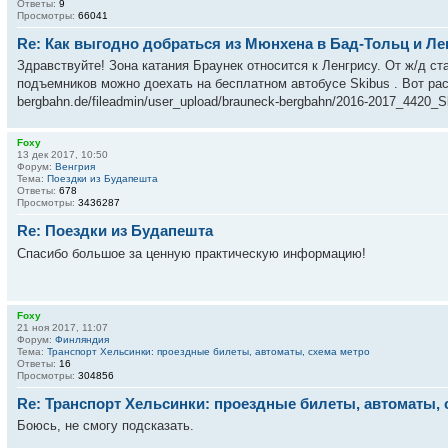
Ответы:
9
Просмотры:
66041
Re: Как выгодно добраться из Мюнхена в Бад-Тольц и Ле
Здравствуйте! Зона катания Браунек относится к Ленгрису. От ж/д ст
подъемников можно доехать на бесплатном автобусе Skibus . Вот расп
bergbahn.de/fileadmin/user_upload/brauneck-bergbahn/2016-2017_4420_S
Foxy
13 дек 2017, 10:50
Форум:
Венгрия
Тема:
Поездки из Будапешта
Ответы:
678
Просмотры:
3436287
Re: Поездки из Будапешта
Спасибо большое за ценную практическую информацию!
Foxy
21 ноя 2017, 11:07
Форум:
Финляндия
Тема:
Транспорт Хельсинки: проездные билеты, автоматы, схема метро
Ответы:
16
Просмотры:
304856
Re: Транспорт Хельсинки: проездные билеты, автоматы, 
Боюсь, не смогу подсказать.