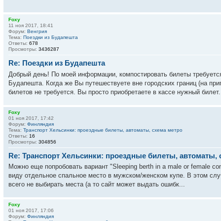
Foxy
11 ноя 2017, 18:41
Форум:
Венгрия
Тема:
Поездки из Будапешта
Ответы:
678
Просмотры:
3436287
Re: Поездки из Будапешта
Добрый день! По моей информации, компостировать билеты требуется
Будапешта. Когда же Вы путешествуете вне городских границ (на при
билетов не требуется. Вы просто приобретаете в кассе нужный билет. 
Foxy
01 ноя 2017, 17:42
Форум:
Финляндия
Тема:
Транспорт Хельсинки: проездные билеты, автоматы, схема метро
Ответы:
16
Просмотры:
304856
Re: Транспорт Хельсинки: проездные билеты, автоматы, 
Можно еще попробовать вариант "Sleeping berth in a male or female c
виду отдельное спальное место в мужском/женском купе. В этом слу
всего не выбирать места (а то сайт может выдать ошибк...
Foxy
01 ноя 2017, 17:06
Форум:
Финляндия