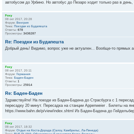
автобусом до Урбино. Но автобус до Пезаро ходит только раз в день, в 
Foxy
08 окт 2017, 20:28
Форум:
Венгрия
Тема:
Поездки из Будапешта
Ответы:
678
Просмотры:
3436287
Re: Поездки из Будапешта
Добрый день! Видимо, вопрос уже не актуален... Вообще-то прямых 
Foxy
08 окт 2017, 20:11
Форум:
Германия
Тема:
Баден-Баден
Ответы:
1
Просмотры:
25914
Re: Баден-Баден
Здравствуйте! На поезде из Баден-Бадена до Страсбурга с 1 пересад
пересадку 20 минут. Пересадка на станции Appenweier . Билеты на ян
https://www.bahn.de/p/view/index.shtml Из Баден-Бадена до Гейдельберг
Foxy
08 окт 2017, 18:32
Форум:
Отдых на Коста-Дорада (Салоу, Камбрильс, Ла-Пинеда)
Тема:
BUS PLANA: Общественный транспорт Коста Доурады