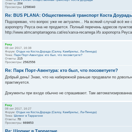
Ответы:
204
Просмотры:
1258040
Re: BUS PLANA: Общественный транспорт Коста Доурад
Подозреваю, что вопрос уже не актуален... На всякий случай всё же о
аэропорту Реуса она не продается. Полный перечень адресов пунктов
http://www.atmcamptarragona.cat/es/xarxa-recarrega Из аэропорта Реуса 
Foxy
08 окт 2017, 16:38
Форум:
Отдых на Коста-Дорада (Салоу, Камбрильс, Ла-Пинеда)
Тема:
Парк Порт-Авентура: кто был, что посоветуете?
Ответы:
215
Просмотры:
2562556
Re: Парк Порт-Авентура: кто был, что посоветуете?
Добрый день! Знаю, что на набережной раньше продавали по довольно
практикуется.
Документы при входе обычно не спрашивают. Там автоматизированная
Foxy
08 окт 2017, 16:27
Форум:
Отдых на Коста-Дорада (Салоу, Камбрильс, Ла-Пинеда)
Тема:
Шопинг в Таррагоне
Ответы:
70
Просмотры:
669853
Re: Шопинг в Таррагоне