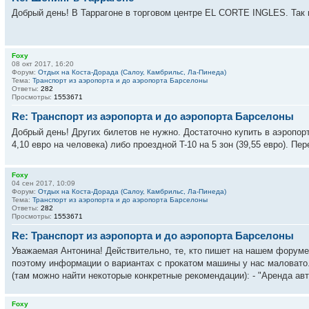
Добрый день! В Таррагоне в торговом центре EL CORTE INGLES. Так п
Foxy
08 окт 2017, 16:20
Форум:
Отдых на Коста-Дорада (Салоу, Камбрильс, Ла-Пинеда)
Тема:
Транспорт из аэропорта и до аэропорта Барселоны
Ответы:
282
Просмотры:
1553671
Re: Транспорт из аэропорта и до аэропорта Барселоны
Добрый день! Других билетов не нужно. Достаточно купить в аэропор
4,10 евро на человека) либо проездной T-10 на 5 зон (39,55 евро). П
Foxy
04 сен 2017, 10:09
Форум:
Отдых на Коста-Дорада (Салоу, Камбрильс, Ла-Пинеда)
Тема:
Транспорт из аэропорта и до аэропорта Барселоны
Ответы:
282
Просмотры:
1553671
Re: Транспорт из аэропорта и до аэропорта Барселоны
Уважаемая Антонина! Действительно, те, кто пишет на нашем форум
поэтому информации о вариантах с прокатом машины у нас маловато..
(там можно найти некоторые конкретные рекомендации): - "Аренда авт.
Foxy