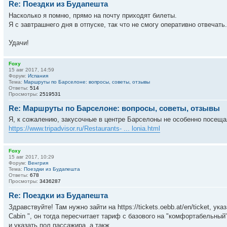
Re: Поездки из Будапешта
Насколько я помню, прямо на почту приходят билеты.
Я с завтрашнего дня в отпуске, так что не смогу оперативно отвечать.
Удачи!
Foxy
15 авг 2017, 14:59
Форум:
Испания
Тема:
Маршруты по Барселоне: вопросы, советы, отзывы
Ответы:
514
Просмотры:
2519531
Re: Маршруты по Барселоне: вопросы, советы, отзывы
Я, к сожалению, закусочные в центре Барселоны не особенно посещал
https://www.tripadvisor.ru/Restaurants- ... lonia.html
Foxy
15 авг 2017, 10:29
Форум:
Венгрия
Тема:
Поездки из Будапешта
Ответы:
678
Просмотры:
3436287
Re: Поездки из Будапешта
Здравствуйте! Там нужно зайти на https://tickets.oebb.at/en/ticket, ук
Cabin ", он тогда пересчитает тариф с базового на "комфортабельный
и указать пол пассажира, а такж...