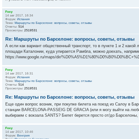
Foxy
14 авг 2017, 16:34
Форум:
Испания
Тема:
Маршруты по Барселоне: вопросы, советы, отзывы
Ответы:
514
Просмотры:
2519531
Re: Маршруты по Барселоне: вопросы, советы, отзывы
А если как вариант общественный транспорт, то в пункте 1 и 2 какой
площади Каталонии, куда упирается Рамбла, можно доехать, например
https://www.google.ru/maps/dir/%D0%A5%D1%80%D0%B0%D0%
Foxy
14 авг 2017, 16:31
Форум:
Испания
Тема:
Маршруты по Барселоне: вопросы, советы, отзывы
Ответы:
514
Просмотры:
2519531
Re: Маршруты по Барселоне: вопросы, советы, отзывы
Еще один вопрос возник, при покупке билета на поезд из Салоу в Бар
станции BARCELONA-PASSEIG DE GRACIA (или я могу выйти на любой 
выбираем с вокзала SANTS? Билет берется просто от/до Барселоны, б
Foxy
14 авг 2017, 10:46
Форум:
Венгрия