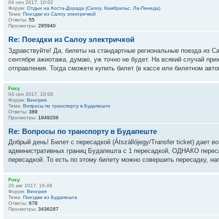
04 сен 2017, 10:02
Форум:
Отдых на Коста-Дорада (Салоу, Камбрильс, Ла-Пинеда)
Тема:
Поездки из Салоу электричкой
Ответы:
55
Просмотры:
285940
Re: Поездки из Салоу электричкой
Здравствуйте! Да, билеты на стандартные региональные поезда из С
сентябре ажиотажа, думаю, уж точно не будет. На всякий случай при
отправления. Тогда сможете купить билет (в кассе или билетном автома
Foxy
04 сен 2017, 10:00
Форум:
Венгрия
Тема:
Вопросы по транспорту в Будапеште
Ответы:
389
Просмотры:
1849206
Re: Вопросы по транспорту в Будапеште
Добрый день! Билет с пересадкой (Átszállójegy/Transfer ticket) дает
административных границ Будапешта с 1 пересадкой, ОДНАКО переса
пересадкой. То есть по этому билету можно совершить пересадку, нап
Foxy
20 авг 2017, 16:48
Форум:
Венгрия
Тема:
Поездки из Будапешта
Ответы:
678
Просмотры:
3436287