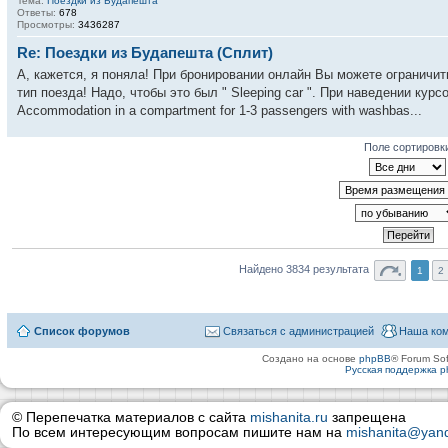
Тема:
Поездки из Будапешта
Ответы:
678
Просмотры:
3436287
Re: Поездки из Будапешта (Сплит)
А, кажется, я поняла! При бронировании онлайн Вы можете ограничит
тип поезда! Надо, чтобы это был " Sleeping car ". При наведении курс
Accommodation in a compartment for 1-3 passengers with washbas...
Поле сортировк
Найдено 3834 результата
1
2
Список форумов
Связаться с администрацией
Наша ко
Создано на основе
phpBB
® Forum Sof
Русская поддержка 
© Перепечатка материалов с сайта
mishanita.ru
запрещена
По всем интересующим вопросам пишите нам на
mishanita@yand