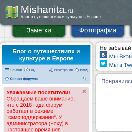
Mishanita.
ru
Блог о путешествиях и культуре в Европе
Заметки
Фотографии
Не забывай 
Блог о путешествиях и
Мы Вкон
культуре в Европе
Мы в Twi
Ссылки
FAQ
Регистрация
Вход
Список форумов
П
Понравилс
ои
Уважаемые посетители!
ск
Обращаем ваше внимание,
что с 2018 года форум
работает в режиме
"самоподдержания". У
администратора (Foxy) в
настоящее время нет