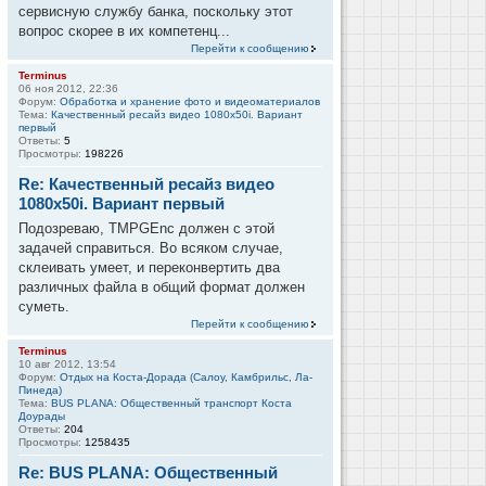
сервисную службу банка, поскольку этот
вопрос скорее в их компетенц...
Перейти к сообщению
Terminus
06 ноя 2012, 22:36
Форум:
Обработка и хранение фото и видеоматериалов
Тема:
Качественный ресайз видео 1080x50i. Вариант
первый
Ответы:
5
Просмотры:
198226
Re: Качественный ресайз видео
1080x50i. Вариант первый
Подозреваю, TMPGEnc должен с этой
задачей справиться. Во всяком случае,
склеивать умеет, и переконвертить два
различных файла в общий формат должен
суметь.
Перейти к сообщению
Terminus
10 авг 2012, 13:54
Форум:
Отдых на Коста-Дорада (Салоу, Камбрильс, Ла-
Пинеда)
Тема:
BUS PLANA: Общественный транспорт Коста
Доурады
Ответы:
204
Просмотры:
1258435
Re: BUS PLANA: Общественный