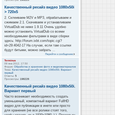
Качественный ресайз видео 1080x50i
> 720x5
2. Склеиваем M2V и MP3, обрабатываем и
сжимаем 2.1. Скачиваем и устанавливаем
VirtualDub не ниже 1.9.11 Очень удобно
можно установить VirtualDub со всеми
необходимыми фильтрами в виде сборки
здесь: http://forum.ixbt.com/topic.cgi?
id=29:4042-17 На случае, если там ссылки
будут битыми, можно забрать ...
Перейти к сообщению
Terminus
09 янв 2012, 17:50
Форум:
Обработка и хранение фото и видеоматериалов
Тема:
Качественный ресайз видео 1080x50i. Вариант
первый
Ответы:
5
Просмотры:
198226
Качественный ресайз видео 1080x50i.
Вариант первый
Часто возникает необходимость создать
уменьшеный, компактный вариант FullHD
видео для публикации в инете или просто
для хранения (не все ролики стоят того,
чтобы хранить их в 1920x1080 :) ). Поскольку