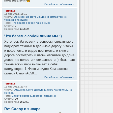
пользователи
Перейти к сообщению
Terminus
16 янв 2012, 15:10
Форум:
Обсуждение фото-, видео- и компьютерной
техники в поездках
Тема:
Что берем с собой лично мы :)
Ответы:
2
Просмотры:
140689
Что берем с собой лично мы :)
Хотелось бы осветить вопросы, связанные с
подбором техники в дальнюю дорогу. Чтобы
и пофоткать, и видео поснимать, и кино в
дороге посмотреть и чтобы отснятое до дома
довезти в целости и сохранности :) Итак, наш
технический парк включает в себя
следующее: 1. Фото и видео Компактная
камера Canon A650...
Перейти к сообщению
Terminus
13 янв 2012, 23:44
Форум:
Отдых на Коста-Дорада (Салоу, Камбрильс, Ла-
Пинеда)
Тема:
Салоу в ноябре, декабре, январе..:)
Ответы:
30
Просмотры:
368371
Re: Салоу в январе