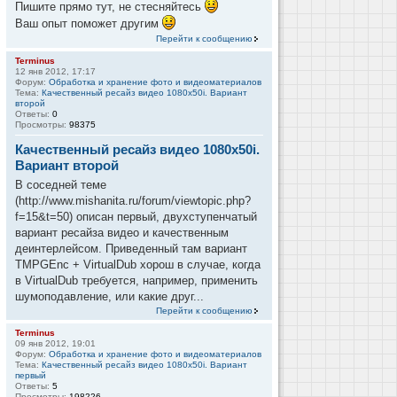
Пишите прямо тут, не стесняйтесь
Ваш опыт поможет другим
Перейти к сообщению
Terminus
12 янв 2012, 17:17
Форум:
Обработка и хранение фото и видеоматериалов
Тема:
Качественный ресайз видео 1080x50i. Вариант
второй
Ответы:
0
Просмотры:
98375
Качественный ресайз видео 1080x50i.
Вариант второй
В соседней теме
(http://www.mishanita.ru/forum/viewtopic.php?
f=15&t=50) описан первый, двухступенчатый
вариант ресайза видео и качественным
деинтерлейсом. Приведенный там вариант
TMPGEnc + VirtualDub хорош в случае, когда
в VirtualDub требуется, например, применить
шумоподавление, или какие друг...
Перейти к сообщению
Terminus
09 янв 2012, 19:01
Форум:
Обработка и хранение фото и видеоматериалов
Тема:
Качественный ресайз видео 1080x50i. Вариант
первый
Ответы:
5
Просмотры:
198226