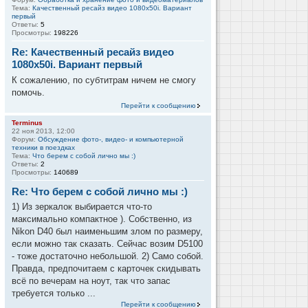
Тема:
Качественный ресайз видео 1080x50i. Вариант
первый
Ответы:
5
Просмотры:
198226
Re: Качественный ресайз видео
1080x50i. Вариант первый
К сожалению, по субтитрам ничем не смогу
помочь.
Перейти к сообщению
Terminus
22 ноя 2013, 12:00
Форум:
Обсуждение фото-, видео- и компьютерной
техники в поездках
Тема:
Что берем с собой лично мы :)
Ответы:
2
Просмотры:
140689
Re: Что берем с собой лично мы :)
1) Из зеркалок выбирается что-то
максимально компактное ). Собственно, из
Nikon D40 был наименьшим злом по размеру,
если можно так сказать. Сейчас возим D5100
- тоже достаточно небольшой. 2) Само собой.
Правда, предпочитаем с карточек скидывать
всё по вечерам на ноут, так что запас
требуется только ...
Перейти к сообщению