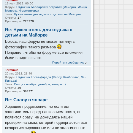
19 июн 2012, 00:00
Форум:
Отдых на Балеарских островах (Майорка, Ибица,
Менорка, Форментера)
Тема:
Нужен отель для отдыха с детьми на Майорке
Ответы:
17
Просмотры:
224778
Re: Нужен отель для отдыха с
детьми на Майорке
Боюсь, наш форум не может потянуть
фотографии такого размера
Поправил, чтобы на форуме все вложения
были в виде ссылок.
Перейти к сообщению
Terminus
25 янв 2012, 23:46
Форум:
Отдых на Коста-Дорада (Салоу, Камбрильс, Ла-
Пинеда)
Тема:
Салоу в ноябре, декабре, январе..:)
Ответы:
30
Просмотры:
368371
Re: Салоу в январе
Хорошее продолжение, но если вы
залогинетесь перед написанием поста, он
появится сразу, не дожидаясь нашей
проверки на спам, которой подвергаются все
незарегистрированные или не залогиненные