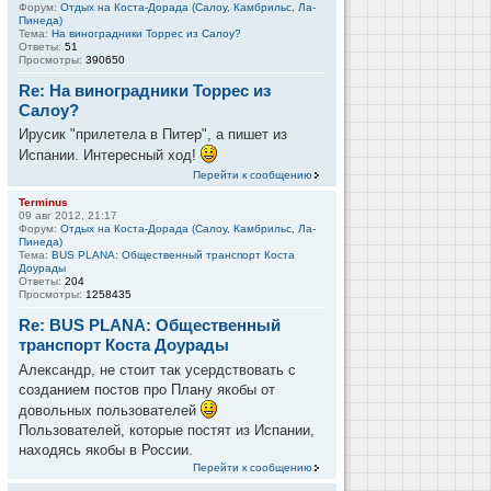
Форум:
Отдых на Коста-Дорада (Салоу, Камбрильс, Ла-
Пинеда)
Тема:
На виноградники Торрес из Салоу?
Ответы:
51
Просмотры:
390650
Re: На виноградники Торрес из
Салоу?
Ирусик "прилетела в Питер", а пишет из
Испании. Интересный ход!
Перейти к сообщению
Terminus
09 авг 2012, 21:17
Форум:
Отдых на Коста-Дорада (Салоу, Камбрильс, Ла-
Пинеда)
Тема:
BUS PLANA: Общественный транспорт Коста
Доурады
Ответы:
204
Просмотры:
1258435
Re: BUS PLANA: Общественный
транспорт Коста Доурады
Александр, не стоит так усердствовать с
созданием постов про Плану якобы от
довольных пользователей
Пользователей, которые постят из Испании,
находясь якобы в России.
Перейти к сообщению