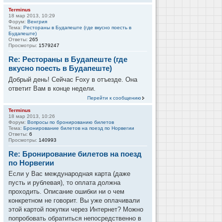
Terminus
18 мар 2013, 10:29
Форум:
Венгрия
Тема:
Рестораны в Будапеште (где вкусно поесть в
Будапеште)
Ответы:
265
Просмотры:
1579247
Re: Рестораны в Будапеште (где
вкусно поесть в Будапеште)
Добрый день! Сейчас Foxy в отъезде. Она
ответит Вам в конце недели.
Перейти к сообщению
Terminus
18 мар 2013, 10:26
Форум:
Вопросы по бронированию билетов
Тема:
Бронирование билетов на поезд по Норвегии
Ответы:
6
Просмотры:
140993
Re: Бронирование билетов на поезд
по Норвегии
Если у Вас международная карта (даже
пусть и рублевая), то оплата должна
проходить. Описание ошибки ни о чем
конкретном не говорит. Вы уже оплачивали
этой картой покупки через Интернет? Можно
попробовать обратиться непосредственно в