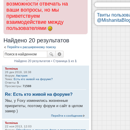
возможности отвечать на
ваши вопросы, но мы
Твиты пользов
приветствуем
@MishanitaBlo
взаимодействие между
пользователями
Найдено 20 результатов
Перейти к расширенному поиску
Найдено 20 результатов • Страница
1
из
1
Terminus
26 дек 2019, 18:38
Форум:
Австрия
Тема:
Есть кто живой на форуме?
Ответы:
5
Просмотры:
71588
Re: Есть кто живой на форуме?
Увы, у Foxy изменились жизненные
приоритеты, поэтому форум и сайт в целом
замер )
Перейти к сообщению
Terminus
22 ноя 2013, 12:03
Форум:
Обработка и хранение фото и видеоматериалов