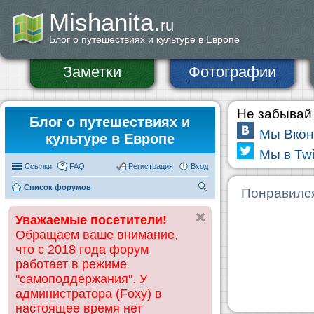
Mishanita.
ru
Блог о путешествиях и культуре в Европе
Заметки
Фотографии
Не забывай 
Блог о путешествиях и
Мы Вкон
культуре в Европе
Мы в Twi
Ссылки
FAQ
Регистрация
Вход
Список форумов
П
Понравилс
ои
Уважаемые посетители!
ск
Обращаем ваше внимание,
что с 2018 года форум
работает в режиме
"самоподдержания". У
администратора (Foxy) в
настоящее время нет