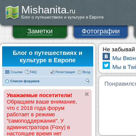
Mishanita.
ru
Блог о путешествиях и культуре в Европе
Заметки
Фотографии
Не забывай 
Блог о путешествиях и
Мы Вкон
культуре в Европе
Мы в Twi
Ссылки
FAQ
Регистрация
Вход
Список форумов
П
Понравилс
ои
Уважаемые посетители!
ск
Обращаем ваше внимание,
что с 2018 года форум
работает в режиме
"самоподдержания". У
администратора (Foxy) в
настоящее время нет