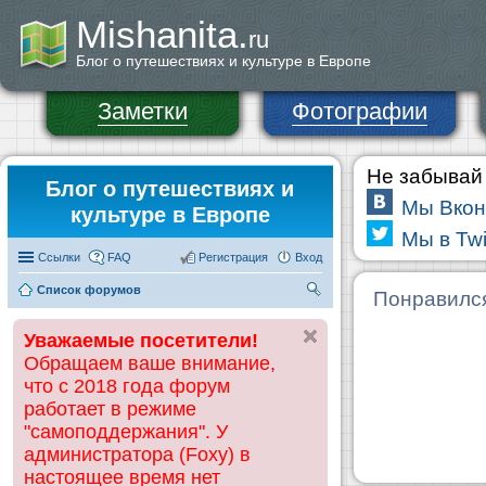
Mishanita.
ru
Блог о путешествиях и культуре в Европе
Заметки
Фотографии
Не забывай 
Блог о путешествиях и
Мы Вкон
культуре в Европе
Мы в Twi
Ссылки
FAQ
Регистрация
Вход
Список форумов
П
Понравилс
ои
Уважаемые посетители!
ск
Обращаем ваше внимание,
что с 2018 года форум
работает в режиме
"самоподдержания". У
администратора (Foxy) в
настоящее время нет