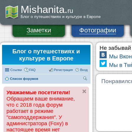
Mishanita.
ru
Блог о путешествиях и культуре в Европе
Заметки
Фотографии
Не забывай 
Блог о путешествиях и
Мы Вкон
культуре в Европе
Мы в Twi
Ссылки
FAQ
Регистрация
Вход
Список форумов
П
Понравилс
ои
Уважаемые посетители!
ск
Обращаем ваше внимание,
что с 2018 года форум
работает в режиме
"самоподдержания". У
администратора (Foxy) в
настоящее время нет