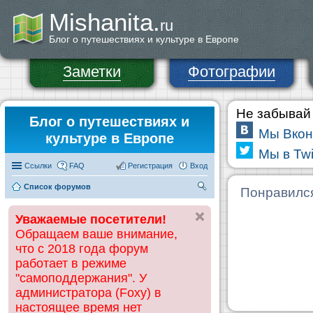
Mishanita.
ru
Блог о путешествиях и культуре в Европе
Заметки
Фотографии
Не забывай 
Блог о путешествиях и
Мы Вкон
культуре в Европе
Мы в Twi
Ссылки
FAQ
Регистрация
Вход
Список форумов
П
Понравилс
ои
Уважаемые посетители!
ск
Обращаем ваше внимание,
что с 2018 года форум
работает в режиме
"самоподдержания". У
администратора (Foxy) в
настоящее время нет