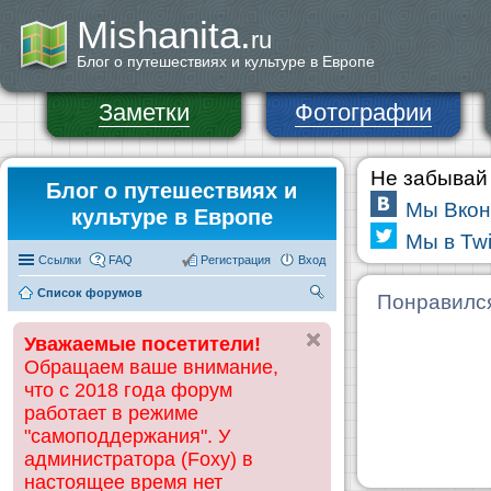
Mishanita.
ru
Блог о путешествиях и культуре в Европе
Заметки
Фотографии
Не забывай 
Блог о путешествиях и
Мы Вкон
культуре в Европе
Мы в Twi
Ссылки
FAQ
Регистрация
Вход
Список форумов
П
Понравилс
ои
Уважаемые посетители!
ск
Обращаем ваше внимание,
что с 2018 года форум
работает в режиме
"самоподдержания". У
администратора (Foxy) в
настоящее время нет