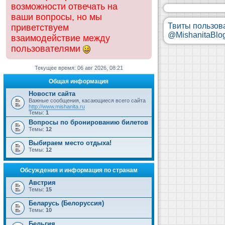
возможности отвечать на
ваши вопросы, но мы
Твиты пользов
приветствуем
@MishanitaBlo
взаимодействие между
пользователями
Текущее время: 06 авг 2026, 08:21
Общая информация
Новости сайта
Важные сообщения, касающиеся всего сайта
http://www.mishanita.ru
Темы:
1
Вопросы по бронированию билетов
Темы:
12
Выбираем место отдыха!
Темы:
12
Обсуждения и информация по странам
Австрия
Темы:
15
Беларусь (Белоруссия)
Темы:
10
Бельгия