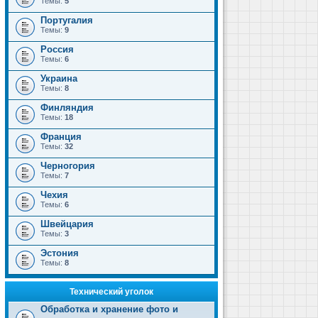
Темы:
5
Португалия
Темы:
9
Россия
Темы:
6
Украина
Темы:
8
Финляндия
Темы:
18
Франция
Темы:
32
Черногория
Темы:
7
Чехия
Темы:
6
Швейцария
Темы:
3
Эстония
Темы:
8
Технический уголок
Обработка и хранение фото и