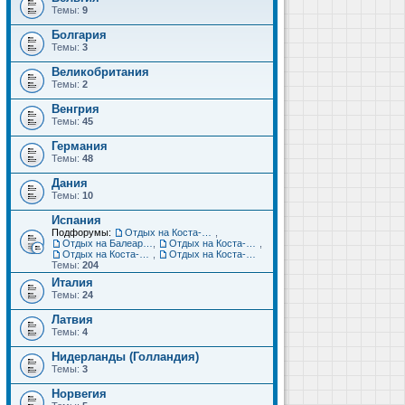
Темы:
9
Болгария
Темы:
3
Великобритания
Темы:
2
Венгрия
Темы:
45
Германия
Темы:
48
Дания
Темы:
10
Испания
Подфорумы:
Отдых на Коста-Дорада (Салоу, Камбрильс, Ла-Пинеда)
,
Отдых на Балеарских островах (Майорка, Ибица, Менорка, Форментера)
,
Отдых на Коста-Брава (Бланес, Пинеда-де-Мар, Калелья, Санта-Сусанна, Льорет-де-Мар...)
,
Отдых на Коста-дель-Соль (Малага, Торремолинос, Фуэнхирола, Марбелья...)
,
Отдых на Коста-Бланка (Бенидорм, Аликанте, Дения, Торревьеха)
Темы:
204
Италия
Темы:
24
Латвия
Темы:
4
Нидерланды (Голландия)
Темы:
3
Норвегия