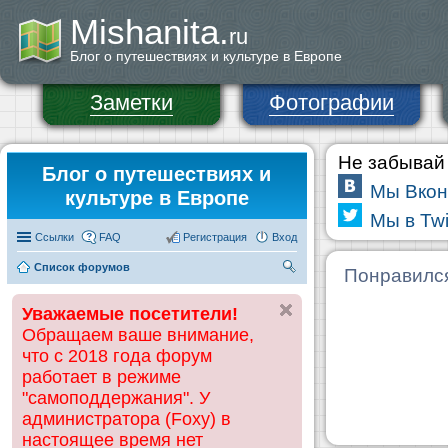
Mishanita.
ru
Блог о путешествиях и культуре в Европе
Заметки
Фотографии
Не забывай 
Блог о путешествиях и
Мы Вкон
культуре в Европе
Мы в Twi
Ссылки
FAQ
Регистрация
Вход
Список форумов
П
Понравилс
ои
Уважаемые посетители!
ск
Обращаем ваше внимание,
что с 2018 года форум
работает в режиме
"самоподдержания". У
администратора (Foxy) в
настоящее время нет