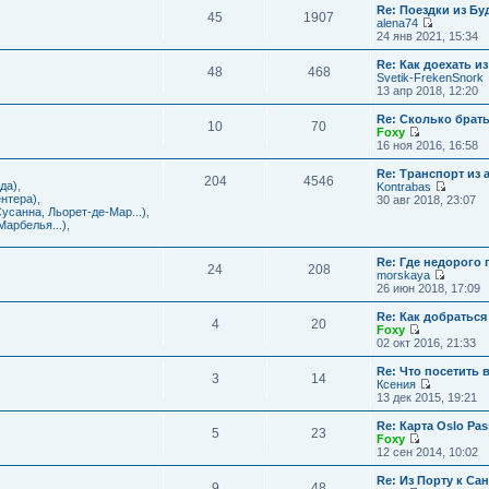
с
и
Re: Поездки из Бу
ю
о
е
л
45
1907
к
alena74
о
м
е
п
П
24 янв 2021, 15:34
б
у
д
о
е
щ
с
н
с
р
е
Re: Как доехать 
о
е
л
48
468
е
н
Svetik-FrekenSnork
о
м
е
й
и
13 апр 2018, 12:20
б
у
д
т
ю
щ
с
н
и
е
Re: Сколько брат
о
е
10
70
к
н
Foxy
о
м
п
и
П
16 ноя 2016, 16:58
б
у
о
ю
е
щ
с
с
р
е
Re: Транспорт из 
о
л
204
4546
е
н
да)
,
Kontrabas
о
е
й
и
П
нтера)
,
30 авг 2018, 23:07
б
д
т
ю
е
усанна, Льорет-де-Мар...)
,
щ
н
и
р
арбелья...)
,
е
е
к
е
н
м
п
й
и
у
о
Re: Где недорого
т
ю
24
208
с
с
morskaya
и
о
П
л
26 июн 2018, 17:09
к
о
е
е
п
б
р
д
о
Re: Как добраться
щ
4
20
е
н
с
Foxy
е
й
е
П
л
02 окт 2016, 21:33
н
т
м
е
е
и
и
у
р
д
Re: Что посетить 
ю
3
14
к
с
е
н
Ксения
п
о
й
е
П
13 дек 2015, 19:21
о
о
т
м
е
с
б
и
у
р
Re: Карта Oslo Pa
л
щ
5
23
к
с
е
Foxy
е
е
п
о
й
П
12 сен 2014, 10:02
д
н
о
о
т
е
н
и
с
б
и
р
Re: Из Порту к Са
е
ю
л
щ
9
48
к