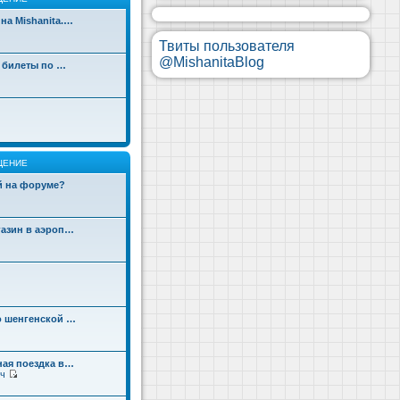
на Mishanita.…
Твиты пользователя
@MishanitaBlog
д билеты по …
ЩЕНИЕ
ой на форуме?
газин в аэроп…
о шенгенской …
ная поездка в…
ч
П
е