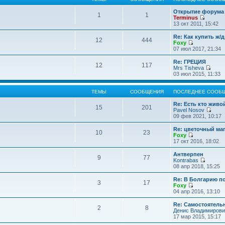
Открытие форума 
1
1
Terminus
П
13 окт 2011, 15:42
е
р
Re: Как купить ж/
12
444
е
Foxy
й
П
07 июл 2017, 21:34
т
е
и
р
Re: ГРЕЦИЯ
12
117
к
е
Mrs Tisheva
п
й
П
03 июл 2015, 11:33
о
т
е
с
и
р
л
к
е
ТЕМЫ
СООБЩЕНИЯ
ПОСЛЕДНЕЕ СООБ
е
п
й
д
о
т
Re: Есть кто жив
15
201
н
с
и
Pavel Nosov
е
л
к
П
09 фев 2021, 10:17
м
е
п
е
у
д
о
р
Re: цветочный ма
с
10
23
н
с
е
Foxy
о
е
л
й
П
17 окт 2016, 18:02
о
м
е
т
е
б
у
д
и
р
Антверпен
щ
с
9
77
н
к
е
Kontrabas
е
о
е
п
й
П
08 апр 2018, 15:25
н
о
м
о
т
е
и
б
у
с
и
р
Re: В Болгарию п
ю
щ
с
л
3
17
к
е
Foxy
е
о
е
п
й
П
04 апр 2016, 13:10
н
о
д
о
т
е
и
б
н
с
и
р
Re: Самостоятель
ю
щ
е
л
2
8
к
е
Денис Владимирови
е
м
е
п
й
17 мар 2015, 15:17
н
у
д
о
т
и
с
н