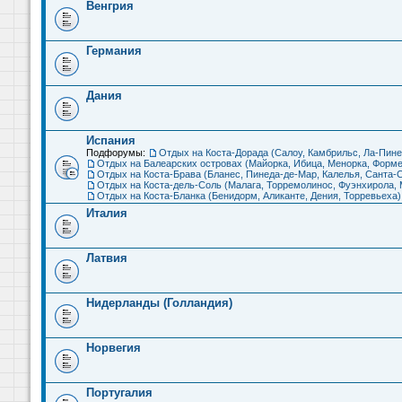
Венгрия
Германия
Дания
Испания
Подфорумы:
Отдых на Коста-Дорада (Салоу, Камбрильс, Ла-Пине
Отдых на Балеарских островах (Майорка, Ибица, Менорка, Форме
Отдых на Коста-Брава (Бланес, Пинеда-де-Мар, Калелья, Санта-С
Отдых на Коста-дель-Соль (Малага, Торремолинос, Фуэнхирола, М
Отдых на Коста-Бланка (Бенидорм, Аликанте, Дения, Торревьеха)
Италия
Латвия
Нидерланды (Голландия)
Норвегия
Португалия