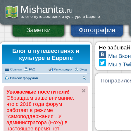
Mishanita.
ru
Блог о путешествиях и культуре в Европе
Заметки
Фотографии
Не забывай 
Блог о путешествиях и
Мы Вкон
культуре в Европе
Мы в Twi
Ссылки
FAQ
Регистрация
Вход
Список форумов
П
Понравилс
ои
Уважаемые посетители!
ск
Обращаем ваше внимание,
что с 2018 года форум
работает в режиме
"самоподдержания". У
администратора (Foxy) в
настоящее время нет