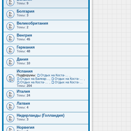
Темы:
9
Болгария
Темы:
3
Великобритания
Темы:
2
Венгрия
Темы:
45
Германия
Темы:
48
Дания
Темы:
10
Испания
Подфорумы:
Отдых на Коста-Дорада (Салоу, Камбрильс, Ла-Пинеда)
,
Отдых на Балеарских островах (Майорка, Ибица, Менорка, Форментера)
,
Отдых на Коста-Брава (Бланес, Пинеда-де-Мар, Калелья, Санта-Сусанна, Льорет-де-Мар...)
,
Отдых на Коста-дель-Соль (Малага, Торремолинос, Фуэнхирола, Марбелья...)
,
Отдых на Коста-Бланка (Бенидорм, Аликанте, Дения, Торревьеха)
Темы:
204
Италия
Темы:
24
Латвия
Темы:
4
Нидерланды (Голландия)
Темы:
3
Норвегия