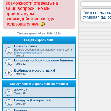
возможности отвечать на
ваши вопросы, но мы
Твиты пользов
приветствуем
@MishanitaBlo
взаимодействие между
пользователями
Текущее время: 07 авг 2026, 15:24
Общая информация
Новости сайта
Важные сообщения, касающиеся всего сайта
http://www.mishanita.ru
Темы:
1
Вопросы по бронированию билетов
Темы:
12
Выбираем место отдыха!
Темы:
12
Обсуждения и информация по странам
Австрия
Темы:
15
Беларусь (Белоруссия)
Темы:
10
Бельгия