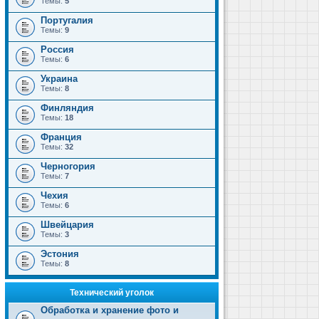
Темы:
5
Португалия
Темы:
9
Россия
Темы:
6
Украина
Темы:
8
Финляндия
Темы:
18
Франция
Темы:
32
Черногория
Темы:
7
Чехия
Темы:
6
Швейцария
Темы:
3
Эстония
Темы:
8
Технический уголок
Обработка и хранение фото и