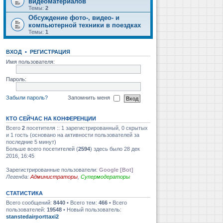
видеоматериалов
Темы:
2
Обсуждение фото-, видео- и
компьютерной техники в поездках
Темы:
1
ВХОД
•
РЕГИСТРАЦИЯ
Имя пользователя:
Пароль:
Забыли пароль?
Запомнить меня
КТО СЕЙЧАС НА КОНФЕРЕНЦИИ
Всего
2
посетителя :: 1 зарегистрированный, 0 скрытых
и 1 гость (основано на активности пользователей за
последние 5 минут)
Больше всего посетителей (
2594
) здесь было 28 дек
2016, 16:45
Зарегистрированные пользователи:
Google [Bot]
Легенда:
Администраторы
,
Супермодераторы
СТАТИСТИКА
Всего сообщений:
8440
• Всего тем:
466
• Всего
пользователей:
19548
• Новый пользователь:
stanstedairporttaxi2