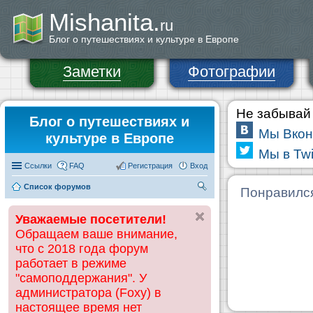
Mishanita.
ru
Блог о путешествиях и культуре в Европе
Заметки
Фотографии
Не забывай 
Блог о путешествиях и
Мы Вкон
культуре в Европе
Мы в Twi
Ссылки
FAQ
Регистрация
Вход
Список форумов
П
Понравилс
ои
Уважаемые посетители!
ск
Обращаем ваше внимание,
что с 2018 года форум
работает в режиме
"самоподдержания". У
администратора (Foxy) в
настоящее время нет