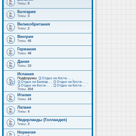
Темы:
9
Болгария
Темы:
3
Великобритания
Темы:
2
Венгрия
Темы:
45
Германия
Темы:
48
Дания
Темы:
10
Испания
Подфорумы:
Отдых на Коста-Дорада (Салоу, Камбрильс, Ла-Пинеда)
,
Отдых на Балеарских островах (Майорка, Ибица, Менорка, Форментера)
,
Отдых на Коста-Брава (Бланес, Пинеда-де-Мар, Калелья, Санта-Сусанна, Льорет-де-Мар...)
,
Отдых на Коста-дель-Соль (Малага, Торремолинос, Фуэнхирола, Марбелья...)
,
Отдых на Коста-Бланка (Бенидорм, Аликанте, Дения, Торревьеха)
Темы:
204
Италия
Темы:
24
Латвия
Темы:
4
Нидерланды (Голландия)
Темы:
3
Норвегия