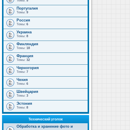
Темы:
5
Португалия
Темы:
9
Россия
Темы:
6
Украина
Темы:
8
Финляндия
Темы:
18
Франция
Темы:
32
Черногория
Темы:
7
Чехия
Темы:
6
Швейцария
Темы:
3
Эстония
Темы:
8
Технический уголок
Обработка и хранение фото и