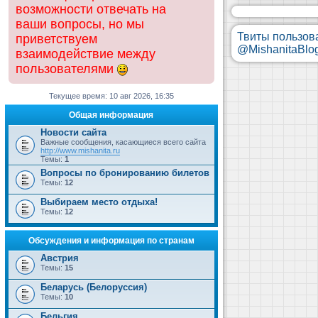
возможности отвечать на
ваши вопросы, но мы
Твиты пользов
приветствуем
@MishanitaBlo
взаимодействие между
пользователями
Текущее время: 10 авг 2026, 16:35
Общая информация
Новости сайта
Важные сообщения, касающиеся всего сайта
http://www.mishanita.ru
Темы:
1
Вопросы по бронированию билетов
Темы:
12
Выбираем место отдыха!
Темы:
12
Обсуждения и информация по странам
Австрия
Темы:
15
Беларусь (Белоруссия)
Темы:
10
Бельгия