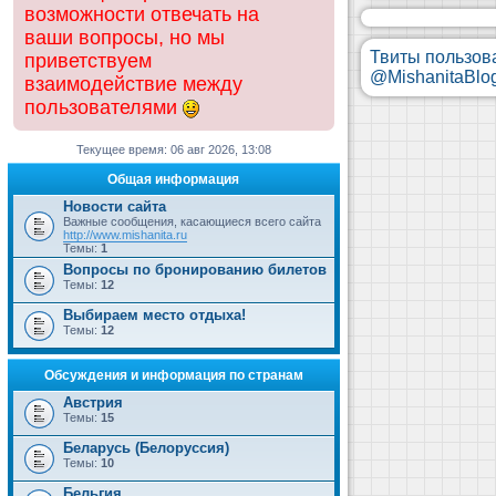
возможности отвечать на
ваши вопросы, но мы
Твиты пользов
приветствуем
@MishanitaBlo
взаимодействие между
пользователями
Текущее время: 06 авг 2026, 13:08
Общая информация
Новости сайта
Важные сообщения, касающиеся всего сайта
http://www.mishanita.ru
Темы:
1
Вопросы по бронированию билетов
Темы:
12
Выбираем место отдыха!
Темы:
12
Обсуждения и информация по странам
Австрия
Темы:
15
Беларусь (Белоруссия)
Темы:
10
Бельгия