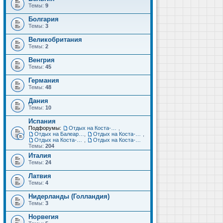
Темы:
9
Болгария
Темы:
3
Великобритания
Темы:
2
Венгрия
Темы:
45
Германия
Темы:
48
Дания
Темы:
10
Испания
Подфорумы:
Отдых на Коста-Дорада (Салоу, Камбрильс, Ла-Пинеда)
,
Отдых на Балеарских островах (Майорка, Ибица, Менорка, Форментера)
,
Отдых на Коста-Брава (Бланес, Пинеда-де-Мар, Калелья, Санта-Сусанна, Льорет-де-Мар...)
,
Отдых на Коста-дель-Соль (Малага, Торремолинос, Фуэнхирола, Марбелья...)
,
Отдых на Коста-Бланка (Бенидорм, Аликанте, Дения, Торревьеха)
Темы:
204
Италия
Темы:
24
Латвия
Темы:
4
Нидерланды (Голландия)
Темы:
3
Норвегия