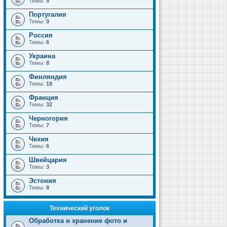
Темы:
5
Португалия
Темы:
9
Россия
Темы:
6
Украина
Темы:
8
Финляндия
Темы:
18
Франция
Темы:
32
Черногория
Темы:
7
Чехия
Темы:
6
Швейцария
Темы:
3
Эстония
Темы:
8
Технический уголок
Обработка и хранение фото и