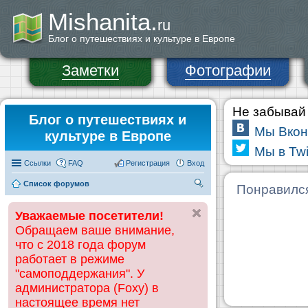
Mishanita.
ru
Блог о путешествиях и культуре в Европе
Заметки
Фотографии
Не забывай 
Блог о путешествиях и
Мы Вкон
культуре в Европе
Мы в Twi
Ссылки
FAQ
Регистрация
Вход
Список форумов
П
Понравилс
ои
Уважаемые посетители!
ск
Обращаем ваше внимание,
что с 2018 года форум
работает в режиме
"самоподдержания". У
администратора (Foxy) в
настоящее время нет